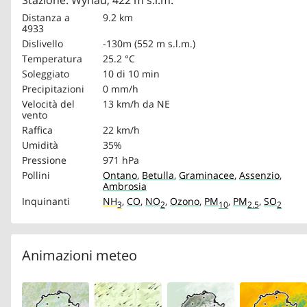
Stazione: Wynau, 422 m s.l.m.
Distanza a
9.2 km
4933
Dislivello
-130m (552 m s.l.m.)
Temperatura
25.2 °C
Soleggiato
10 di 10 min
Precipitazioni
0 mm/h
Velocità del
13 km/h
da NE
vento
Raffica
22 km/h
Umidità
35%
Pressione
971 hPa
Pollini
Ontano
,
Betulla
,
Graminacee
,
Assenzio
,
Ambrosia
Inquinanti
NH
,
CO
,
NO
,
Ozono
,
PM
,
PM
,
SO
3
2
10
2.5
2
Animazioni meteo