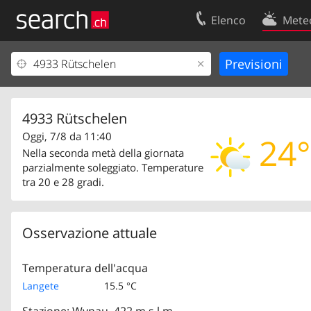
Elenco
Mete
Il vostro profolio
Contatti
Area clienti
Condizioni d’u
Informazioni Legali
Protezione dei
4933 Rütschelen
Oggi, 7/8 da 11:40
24°
Nella seconda metà della giornata
parzialmente soleggiato. Temperature
tra 20 e 28 gradi.
Osservazione attuale
Temperatura dell'acqua
Langete
15.5 °C