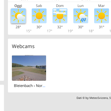
Oggi
Sab
Dom
Lun
Mar
28°
30°
32°
30°
31°
15°
17°
19°
18°
1
Webcams
Bleienbach › North-east: Airfield Langenthal
Dati © by
MeteoSvizzera
,
S