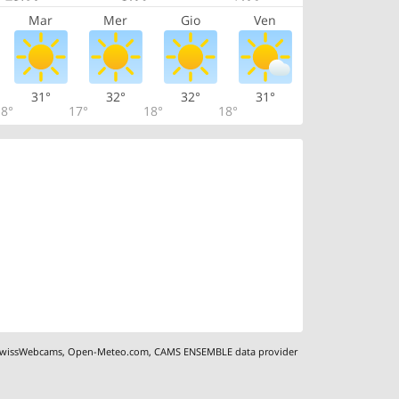
Mar
Mer
Gio
Ven
31°
32°
32°
31°
8°
17°
18°
18°
wissWebcams
,
Open-Meteo.com
,
CAMS ENSEMBLE data provider