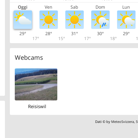
Oggi
Ven
Sab
Dom
Lun
29°
28°
31°
30°
29°
17°
15°
17°
18°
1
Webcams
Reisiswil
Dati © by
MeteoSvizzera
,
S