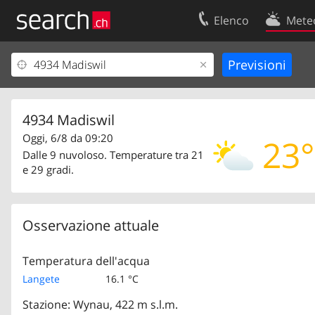
Elenco
Mete
Il vostro profolio
Contatti
Area clienti
Condizioni d’u
Informazioni Legali
Protezione dei
4934 Madiswil
Oggi, 6/8 da 09:20
23°
Dalle 9 nuvoloso. Temperature tra 21
e 29 gradi.
Osservazione attuale
Temperatura dell'acqua
Langete
16.1 °C
Stazione: Wynau, 422 m s.l.m.