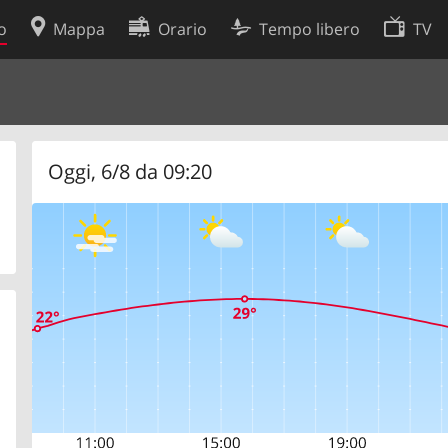
o
Mappa
Orario
Tempo libero
TV
Politica sui cookie
so
Preferenze cookie
 dati
Sviluppatori
Oggi, 6/8 da 09:20