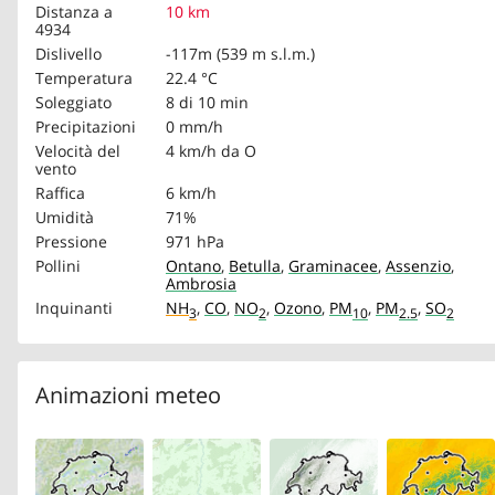
Distanza a
10 km
4934
Dislivello
-117m (539 m s.l.m.)
Temperatura
22.4 °C
Soleggiato
8 di 10 min
Precipitazioni
0 mm/h
Velocità del
4 km/h
da O
vento
Raffica
6 km/h
Umidità
71%
Pressione
971 hPa
Pollini
Ontano
,
Betulla
,
Graminacee
,
Assenzio
,
Ambrosia
Inquinanti
NH
,
CO
,
NO
,
Ozono
,
PM
,
PM
,
SO
3
2
10
2.5
2
Animazioni meteo