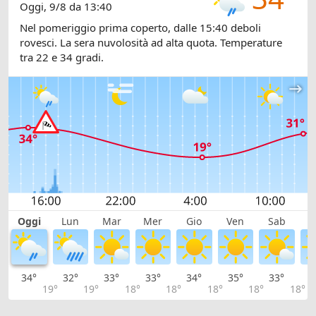
Oggi, 9/8 da 13:40
Nel pomeriggio prima coperto, dalle 15:40 deboli
rovesci. La sera nuvolosità ad alta quota. Temperature
tra 22 e 34 gradi.
Oggi
Lun
Mar
Mer
Gio
Ven
Sab
D
34°
32°
33°
33°
34°
35°
33°
3
19°
19°
18°
18°
18°
18°
18°