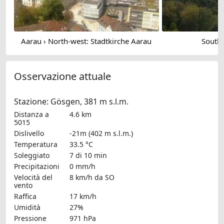
Aarau › North-west: Stadtkirche Aarau
South
Osservazione attuale
Stazione: Gösgen, 381 m s.l.m.
Distanza a
4.6 km
5015
Dislivello
-21m (402 m s.l.m.)
Temperatura
33.5 °C
Soleggiato
7 di 10 min
Precipitazioni
0 mm/h
Velocità del
8 km/h
da SO
vento
Raffica
17 km/h
Umidità
27%
Pressione
971 hPa