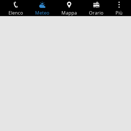
Elenco
Meteo
Mappa
Orario
Più
Accesso
Servizi
Tabella partenze
Tempo libero
Guida TV
Cinema
Ricerca Web
App