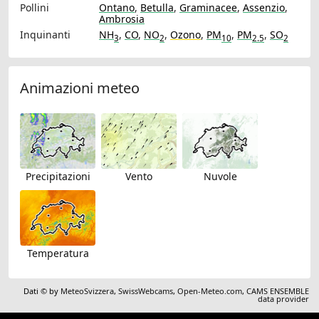
Pollini
Ontano
,
Betulla
,
Graminacee
,
Assenzio
,
Ambrosia
Inquinanti
NH
,
CO
,
NO
,
Ozono
,
PM
,
PM
,
SO
3
2
10
2.5
2
Animazioni meteo
Precipitazioni
Vento
Nuvole
Temperatura
Dati © by
MeteoSvizzera
,
SwissWebcams
,
Open-Meteo.com
,
CAMS ENSEMBLE
data provider