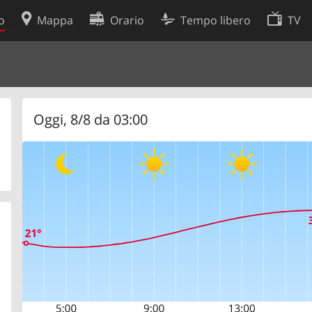
o
Mappa
Orario
Tempo libero
TV
Politica sui cookie
so
Preferenze cookie
 dati
Sviluppatori
Oggi, 8/8 da 03:00