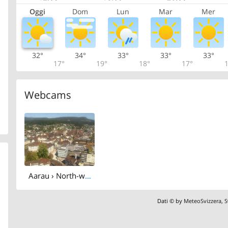
Oggi
Dom
Lun
Mar
Mer
32°
34°
33°
33°
33°
17°
19°
18°
17°
1
Webcams
Aarau › North-west: Stadtkirche Aarau
Dati © by
MeteoSvizzera
,
S