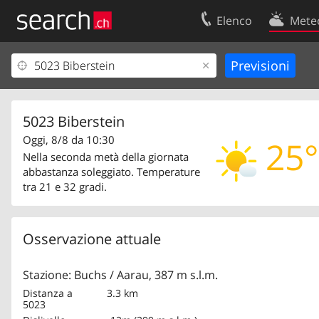
Elenco
Mete
Il vostro profolio
Contatti
Area clienti
Condizioni d’u
Informazioni Legali
Protezione dei
5023 Biberstein
Oggi, 8/8 da 10:30
25°
Nella seconda metà della giornata
abbastanza soleggiato. Temperature
tra 21 e 32 gradi.
Osservazione attuale
Stazione: Buchs / Aarau, 387 m s.l.m.
Distanza a
3.3 km
5023