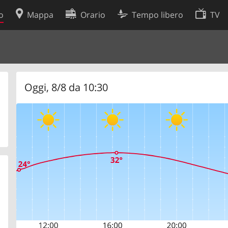
o
Mappa
Orario
Tempo libero
TV
Politica sui cookie
so
Preferenze cookie
 dati
Sviluppatori
Oggi, 8/8 da 10:30