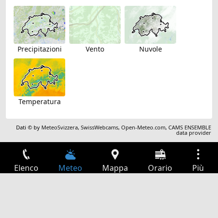
Precipitazioni
Vento
Nuvole
Temperatura
Dati © by
MeteoSvizzera
,
SwissWebcams
,
Open-Meteo.com
,
CAMS ENSEMBLE
data provider
Elenco
Meteo
Mappa
Orario
Più
Accesso
Servizi