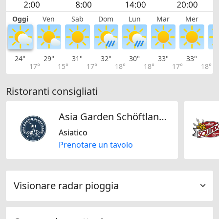
Oggi
Ven
Sab
Dom
Lun
Mar
Mer
G
24°
29°
31°
32°
30°
33°
33°
3
17°
15°
17°
18°
18°
17°
18°
Ristoranti consigliati
Asia Garden Schöftland Badintsang
Asiatico
Prenotare un tavolo
Visionare radar pioggia