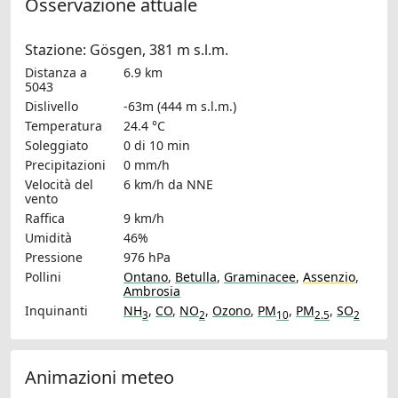
Osservazione attuale
Stazione: Gösgen, 381 m s.l.m.
Distanza a
6.9 km
5043
Dislivello
-63m (444 m s.l.m.)
Temperatura
24.4 °C
Soleggiato
0 di 10 min
Precipitazioni
0 mm/h
Velocità del
6 km/h
da NNE
vento
Raffica
9 km/h
Umidità
46%
Pressione
976 hPa
Pollini
Ontano
,
Betulla
,
Graminacee
,
Assenzio
,
Ambrosia
Inquinanti
NH
,
CO
,
NO
,
Ozono
,
PM
,
PM
,
SO
3
2
10
2.5
2
Animazioni meteo