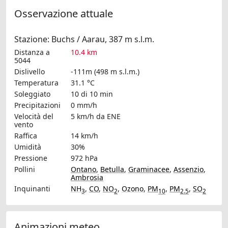
Osservazione attuale
Stazione: Buchs / Aarau, 387 m s.l.m.
Distanza a
10.4 km
5044
Dislivello
-111m (498 m s.l.m.)
Temperatura
31.1 °C
Soleggiato
10 di 10 min
Precipitazioni
0 mm/h
Velocità del
5 km/h
da ENE
vento
Raffica
14 km/h
Umidità
30%
Pressione
972 hPa
Pollini
Ontano
,
Betulla
,
Graminacee
,
Assenzio
,
Ambrosia
Inquinanti
NH
,
CO
,
NO
,
Ozono
,
PM
,
PM
,
SO
3
2
10
2.5
2
Animazioni meteo