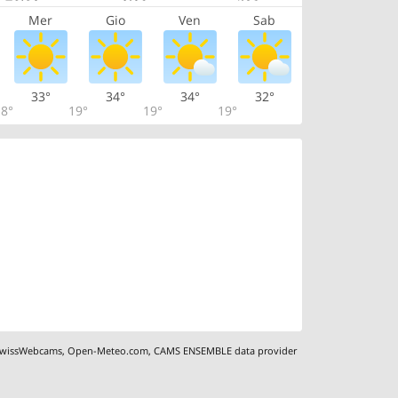
Mer
Gio
Ven
Sab
33°
34°
34°
32°
8°
19°
19°
19°
wissWebcams
,
Open-Meteo.com
,
CAMS ENSEMBLE data provider