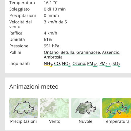
Temperatura
16.1 °C
Soleggiato
0 di 10 min
Precipitazioni
0 mm/h
Velocità del
3 km/h
da S
vento
Raffica
4 km/h
Umidità
61%
Pressione
951 hPa
Pollini
Ontano
,
Betulla
,
Graminacee
,
Assenzio
,
Ambrosia
Inquinanti
NH
,
CO
,
NO
,
Ozono
,
PM
,
PM
,
SO
3
2
10
2.5
2
Animazioni meteo
Precipitazioni
Vento
Nuvole
Temperatura