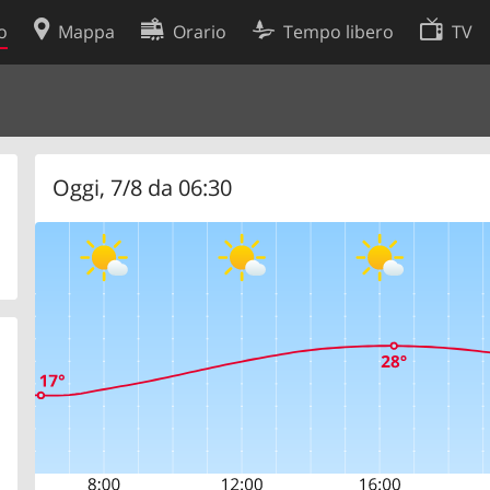
o
Mappa
Orario
Tempo libero
TV
Politica sui cookie
so
Preferenze cookie
 dati
Sviluppatori
Oggi, 7/8 da 06:30