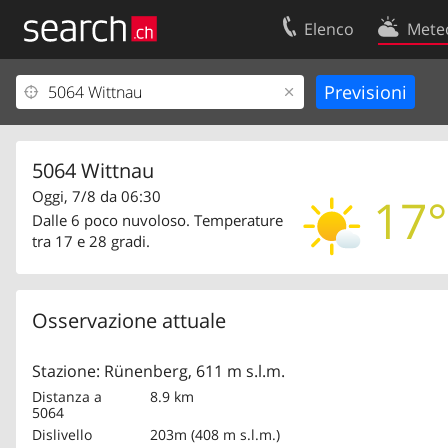
Elenco
Mete
Il vostro profolio
Contatti
Area clienti
Condizioni d’u
Informazioni Legali
Protezione dei
5064 Wittnau
Oggi, 7/8 da 06:30
17°
Dalle 6 poco nuvoloso. Temperature
tra 17 e 28 gradi.
Osservazione attuale
Stazione: Rünenberg, 611 m s.l.m.
Distanza a
8.9 km
5064
Dislivello
203m (408 m s.l.m.)