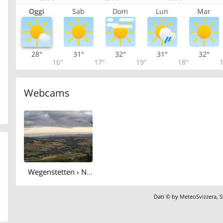
Oggi
Sab
Dom
Lun
Mar
28°
31°
32°
31°
32°
16°
17°
19°
18°
1
Webcams
Wegenstetten › North-west
Dati © by
MeteoSvizzera
,
S