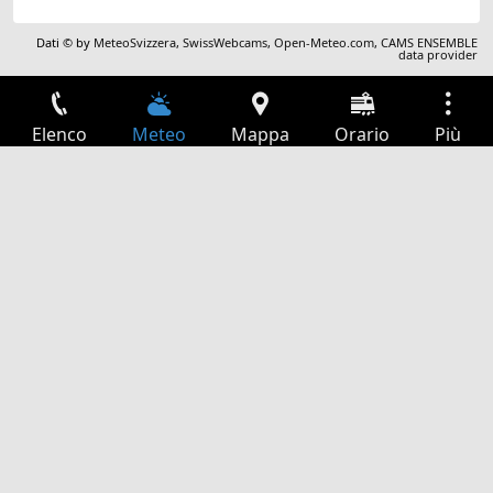
Dati © by
MeteoSvizzera
,
SwissWebcams
,
Open-Meteo.com
,
CAMS ENSEMBLE
data provider
Elenco
Meteo
Mappa
Orario
Più
Accesso
Servizi
Tabella partenze
Tempo libero
Guida TV
Cinema
Ricerca Web