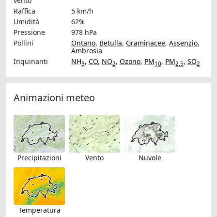
vento
Raffica
5 km/h
Umidità
62%
Pressione
978 hPa
Pollini
Ontano
,
Betulla
,
Graminacee
,
Assenzio
,
Ambrosia
Inquinanti
NH
,
CO
,
NO
,
Ozono
,
PM
,
PM
,
SO
3
2
10
2.5
2
Animazioni meteo
Precipitazioni
Vento
Nuvole
Temperatura