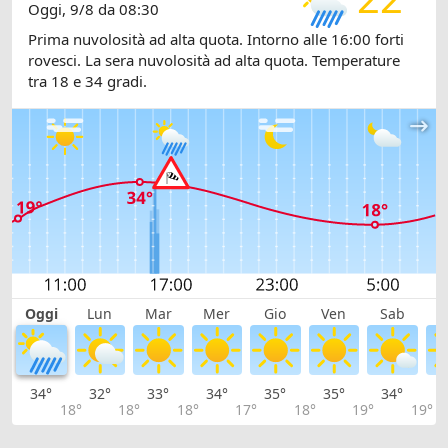
Oggi, 9/8 da 08:30
Prima nuvolosità ad alta quota. Intorno alle 16:00 forti
rovesci. La sera nuvolosità ad alta quota. Temperature
tra 18 e 34 gradi.
Oggi
Lun
Mar
Mer
Gio
Ven
Sab
D
34°
32°
33°
34°
35°
35°
34°
3
18°
18°
18°
17°
18°
19°
19°