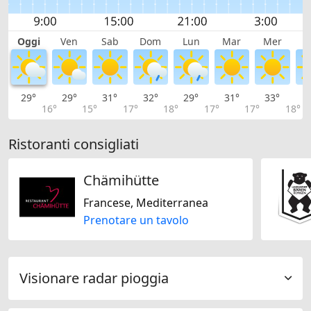
Oggi
Ven
Sab
Dom
Lun
Mar
Mer
G
29°
29°
31°
32°
29°
31°
33°
3
16°
15°
17°
18°
17°
17°
18°
Ristoranti consigliati
Chämihütte
Francese, Mediterranea
Prenotare un tavolo
Visionare radar pioggia