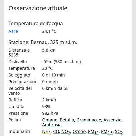
Osservazione attuale
Temperatura dell'acqua
Aare
24.1 °C
Stazione: Beznau, 325 m s.l.m.
Distanza a
5.8 km
5235
Dislivello
-55m (380 m s.l.m.)
Temperatura
20 °C
Soleggiato
0 di 10 min
Precipitazioni
0 mm/h
Velocità del
0 km/h
da SE
vento
Raffica
2 km/h
Umidità
93%
Pressione
982 hPa
Pollini
Ontano
,
Betulla
,
Graminacee
,
Assenzio
,
Ambrosia
Inquinanti
NH
,
CO
,
NO
,
Ozono
,
PM
,
PM
,
SO
3
2
10
2.5
2