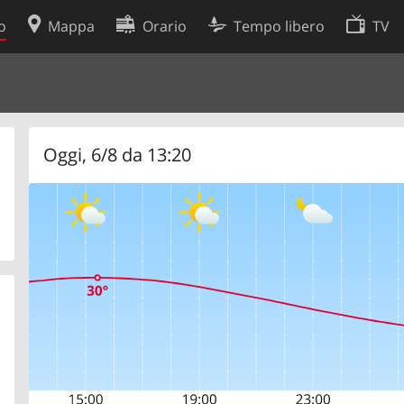
o
Mappa
Orario
Tempo libero
TV
Politica sui cookie
so
Preferenze cookie
 dati
Sviluppatori
Oggi, 6/8 da 13:20