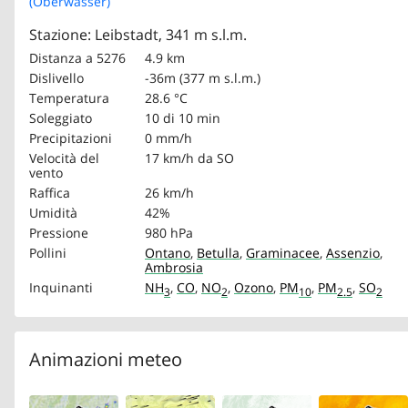
(Oberwasser)
Stazione: Leibstadt, 341 m s.l.m.
Distanza a 5276
4.9 km
Dislivello
-36m (377 m s.l.m.)
Temperatura
28.6 °C
Soleggiato
10 di 10 min
Precipitazioni
0 mm/h
Velocità del
17 km/h
da SO
vento
Raffica
26 km/h
Umidità
42%
Pressione
980 hPa
Pollini
Ontano
,
Betulla
,
Graminacee
,
Assenzio
,
Ambrosia
Inquinanti
NH
,
CO
,
NO
,
Ozono
,
PM
,
PM
,
SO
3
2
10
2.5
2
Animazioni meteo