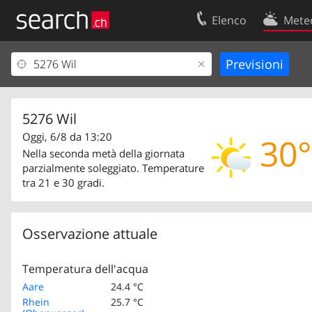
Elenco
Mete
Il vostro profolio
Contatti
Area clienti
Condizioni d’u
Informazioni Legali
Protezione dei
5276 Wil
Oggi, 6/8 da 13:20
30°
Nella seconda metà della giornata
parzialmente soleggiato. Temperature
tra 21 e 30 gradi.
Osservazione attuale
Temperatura dell'acqua
Aare
24.4 °C
Rhein
25.7 °C