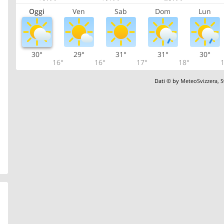
Oggi
Ven
Sab
Dom
Lun
30°
29°
31°
31°
30°
16°
16°
17°
18°
1
Dati © by
MeteoSvizzera
,
S