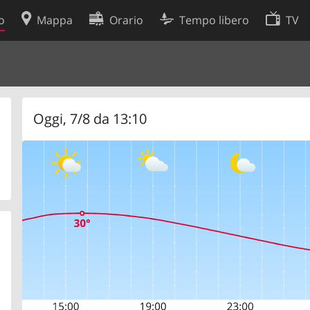
o
Mappa
Orario
Tempo libero
TV
Politica sui cookie
so
Preferenze cookie
 dati
Sviluppatori
Oggi, 7/8 da 13:10