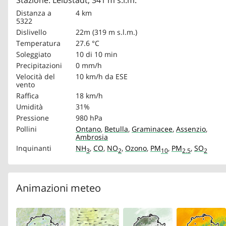
Stazione: Leibstadt, 341 m s.l.m.
Distanza a
4 km
5322
Dislivello
22m (319 m s.l.m.)
Temperatura
27.6 °C
Soleggiato
10 di 10 min
Precipitazioni
0 mm/h
Velocità del
10 km/h
da ESE
vento
Raffica
18 km/h
Umidità
31%
Pressione
980 hPa
Pollini
Ontano
,
Betulla
,
Graminacee
,
Assenzio
,
Ambrosia
Inquinanti
NH
,
CO
,
NO
,
Ozono
,
PM
,
PM
,
SO
3
2
10
2.5
2
Animazioni meteo