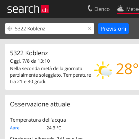
Elenco
Mete
Il vostro profolio
Contatti
Area clienti
Condizioni d’u
Informazioni Legali
Protezione dei
5322 Koblenz
Oggi, 7/8 da 13:10
28°
Nella seconda metà della giornata
parzialmente soleggiato. Temperature
tra 21 e 30 gradi.
Osservazione attuale
Temperatura dell'acqua
Aare
24.3 °C