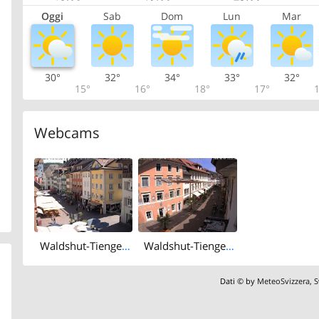
Oggi
Sab
Dom
Lun
Mar
30°
32°
34°
33°
32°
15°
16°
18°
17°
1
Webcams
Waldshut-Tiengen › South-east: Waldshut Altstadt - Kaiserstraße
Waldshut-Tiengen › North-east: Tiengen Altstadt - Hauptstraße
Dati © by
MeteoSvizzera
,
S