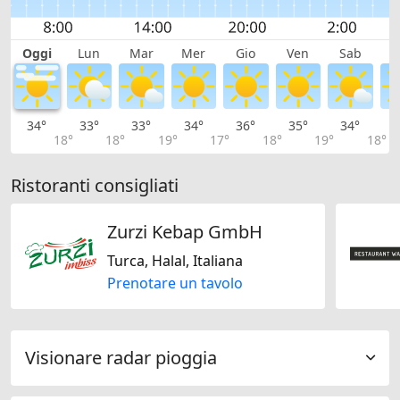
Oggi
Lun
Mar
Mer
Gio
Ven
Sab
D
34°
33°
33°
34°
36°
35°
34°
3
18°
18°
19°
17°
18°
19°
18°
Ristoranti consigliati
Zurzi Kebap GmbH
Turca, Halal, Italiana
Prenotare un tavolo
Visionare radar pioggia