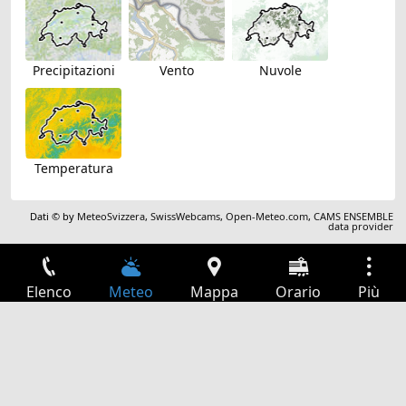
Precipitazioni
Vento
Nuvole
Temperatura
Dati © by
MeteoSvizzera
,
SwissWebcams
,
Open-Meteo.com
,
CAMS ENSEMBLE
data provider
Elenco
Meteo
Mappa
Orario
Più
Accesso
Servizi