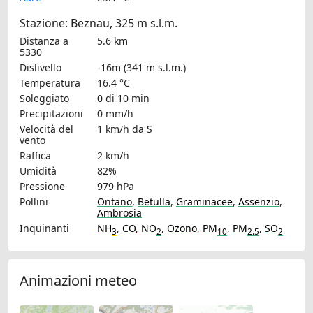
Stazione: Beznau, 325 m s.l.m.
Distanza a
5.6 km
5330
Dislivello
-16m (341 m s.l.m.)
Temperatura
16.4 °C
Soleggiato
0 di 10 min
Precipitazioni
0 mm/h
Velocità del
1 km/h
da S
vento
Raffica
2 km/h
Umidità
82%
Pressione
979 hPa
Pollini
Ontano
,
Betulla
,
Graminacee
,
Assenzio
,
Ambrosia
Inquinanti
NH
,
CO
,
NO
,
Ozono
,
PM
,
PM
,
SO
3
2
10
2.5
2
Animazioni meteo