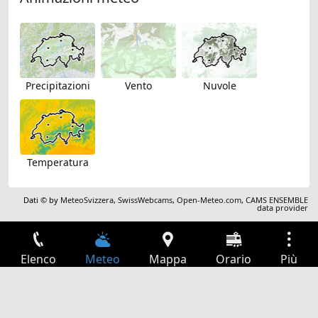
Precipitazioni
Vento
Nuvole
Temperatura
Dati © by
MeteoSvizzera
,
SwissWebcams
,
Open-Meteo.com
,
CAMS ENSEMBLE
data provider
Elenco
Meteo
Mappa
Orario
Più
Accesso