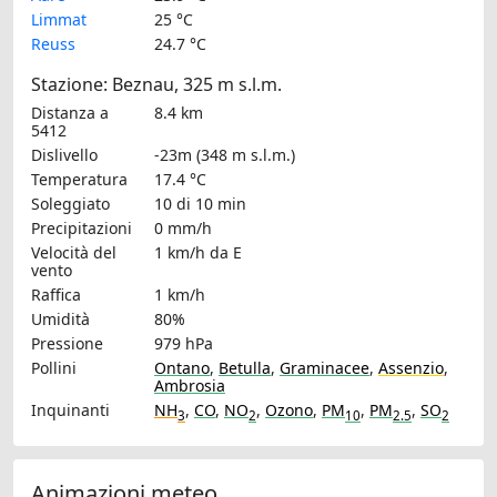
Limmat
25 °C
Reuss
24.7 °C
Stazione: Beznau, 325 m s.l.m.
Distanza a
8.4 km
5412
Dislivello
-23m (348 m s.l.m.)
Temperatura
17.4 °C
Soleggiato
10 di 10 min
Precipitazioni
0 mm/h
Velocità del
1 km/h
da E
vento
Raffica
1 km/h
Umidità
80%
Pressione
979 hPa
Pollini
Ontano
,
Betulla
,
Graminacee
,
Assenzio
,
Ambrosia
Inquinanti
NH
,
CO
,
NO
,
Ozono
,
PM
,
PM
,
SO
3
2
10
2.5
2
Animazioni meteo