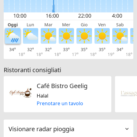
Oggi
Lun
Mar
Mer
Gio
Ven
Sab
D
34°
32°
32°
33°
35°
35°
34°
3
18°
18°
18°
17°
18°
19°
18°
Ristoranti consigliati
Café Bistro Geelig
Halal
Prenotare un tavolo
Visionare radar pioggia