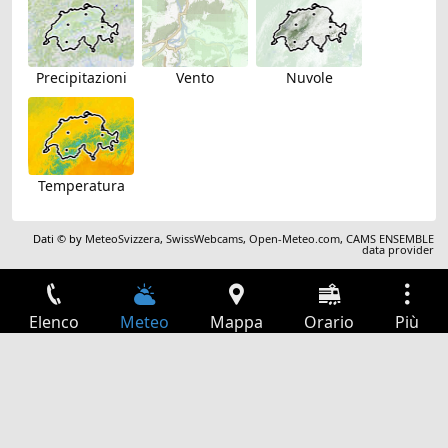
Precipitazioni
Vento
Nuvole
Temperatura
Dati © by
MeteoSvizzera
,
SwissWebcams
,
Open-Meteo.com
,
CAMS ENSEMBLE
data provider
Elenco
Meteo
Mappa
Orario
Più
Accesso
Servizi