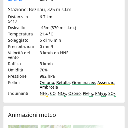
Stazione: Beznau, 325 m s.l.m.
Distanza a
6.7 km
5417
Dislivello
-45m (370 m s.l.m.)
Temperatura
21.4 °C
Soleggiato
5 di 10 min
Precipitazioni
0 mm/h
Velocità del
3 km/h
da NNE
vento
Raffica
5 km/h
Umidità
70%
Pressione
982 hPa
Pollini
Ontano
,
Betulla
,
Graminacee
,
Assenzio
,
Ambrosia
Inquinanti
NH
,
CO
,
NO
,
Ozono
,
PM
,
PM
,
SO
3
2
10
2.5
2
Animazioni meteo