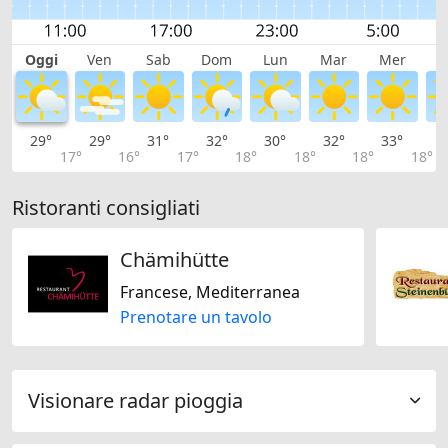
Oggi
Ven
Sab
Dom
Lun
Mar
Mer
G
29°
29°
31°
32°
30°
32°
33°
3
17°
16°
17°
18°
18°
18°
18°
Ristoranti consigliati
Chämihütte
Francese, Mediterranea
Prenotare un tavolo
Visionare radar pioggia