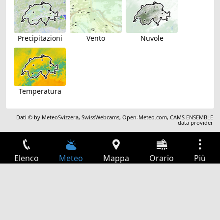
Precipitazioni
Vento
Nuvole
Temperatura
Dati © by
MeteoSvizzera
,
SwissWebcams
,
Open-Meteo.com
,
CAMS ENSEMBLE
data provider
Elenco
Meteo
Mappa
Orario
Più
Accesso
Servizi