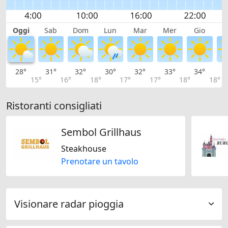
Oggi
Sab
Dom
Lun
Mar
Mer
Gio
V
28°
31°
32°
30°
32°
33°
34°
3
15°
16°
18°
17°
17°
18°
18°
Ristoranti consigliati
Sembol Grillhaus
Steakhouse
Prenotare un tavolo
Visionare radar pioggia