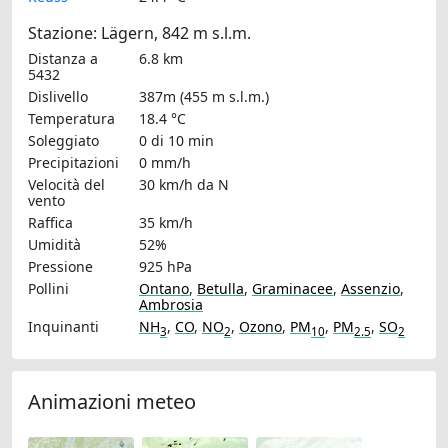
Stazione: Lägern, 842 m s.l.m.
Distanza a
6.8 km
5432
Dislivello
387m (455 m s.l.m.)
Temperatura
18.4 °C
Soleggiato
0 di 10 min
Precipitazioni
0 mm/h
Velocità del
30 km/h
da N
vento
Raffica
35 km/h
Umidità
52%
Pressione
925 hPa
Pollini
Ontano
,
Betulla
,
Graminacee
,
Assenzio
,
Ambrosia
Inquinanti
NH
,
CO
,
NO
,
Ozono
,
PM
,
PM
,
SO
3
2
10
2.5
2
Animazioni meteo