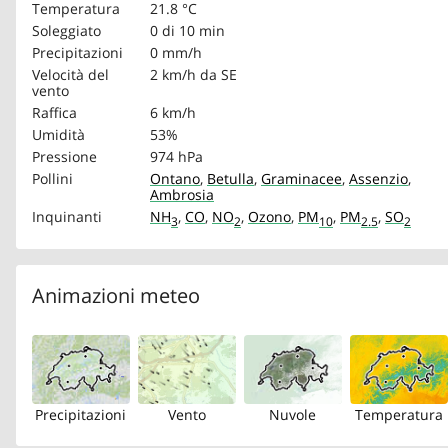
Temperatura
21.8 °C
Soleggiato
0 di 10 min
Precipitazioni
0 mm/h
Velocità del
2 km/h
da SE
vento
Raffica
6 km/h
Umidità
53%
Pressione
974 hPa
Pollini
Ontano
,
Betulla
,
Graminacee
,
Assenzio
,
Ambrosia
Inquinanti
NH
,
CO
,
NO
,
Ozono
,
PM
,
PM
,
SO
3
2
10
2.5
2
Animazioni meteo
Precipitazioni
Vento
Nuvole
Temperatura