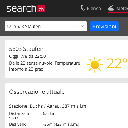
Elenco
Mete
Il vostro profolio
Contatti
Area clienti
Condizioni d’u
Informazioni Legali
Protezione dei
5603 Staufen
Oggi, 7/8 da 22:50
22°
Dalle 22 senza nuvole. Temperature
intorno a 23 gradi.
Osservazione attuale
Stazione: Buchs / Aarau, 387 m s.l.m.
Distanza a
6.6 km
5603
Dislivello
-36m (423 m s.l.m.)