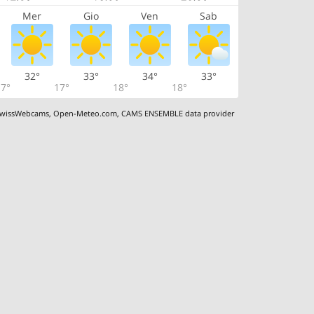
Mer
Gio
Ven
Sab
32°
33°
34°
33°
7°
17°
18°
18°
wissWebcams
,
Open-Meteo.com
,
CAMS ENSEMBLE data provider