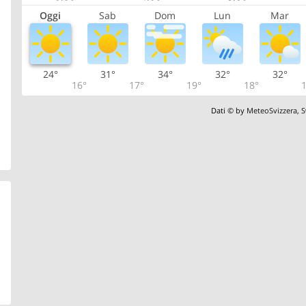
Oggi
Sab
Dom
Lun
Mar
24°
31°
34°
32°
32°
16°
17°
19°
18°
1
Dati © by
MeteoSvizzera
,
S