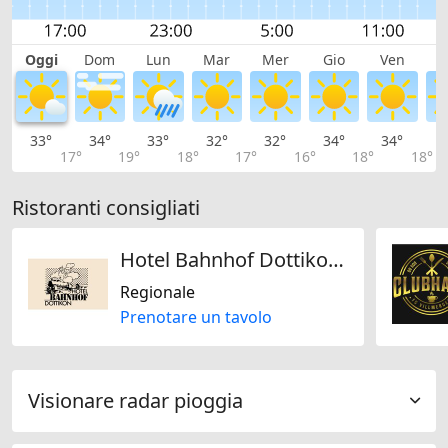
Oggi
Dom
Lun
Mar
Mer
Gio
Ven
S
33°
34°
33°
32°
32°
34°
34°
3
17°
19°
18°
17°
16°
18°
18°
Ristoranti consigliati
Hotel Bahnhof Dottikon AG
Regionale
Prenotare un tavolo
Visionare radar pioggia