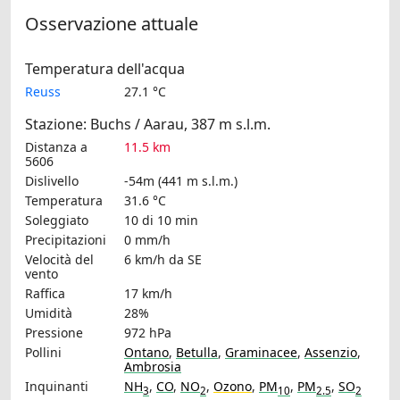
Osservazione attuale
Temperatura dell'acqua
Reuss
27.1 °C
Stazione: Buchs / Aarau, 387 m s.l.m.
Distanza a
11.5 km
5606
Dislivello
-54m (441 m s.l.m.)
Temperatura
31.6 °C
Soleggiato
10 di 10 min
Precipitazioni
0 mm/h
Velocità del
6 km/h
da SE
vento
Raffica
17 km/h
Umidità
28%
Pressione
972 hPa
Pollini
Ontano
,
Betulla
,
Graminacee
,
Assenzio
,
Ambrosia
Inquinanti
NH
,
CO
,
NO
,
Ozono
,
PM
,
PM
,
SO
3
2
10
2.5
2