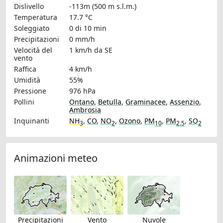
Dislivello
-113m (500 m s.l.m.)
Temperatura
17.7 °C
Soleggiato
0 di 10 min
Precipitazioni
0 mm/h
Velocità del
1 km/h
da SE
vento
Raffica
4 km/h
Umidità
55%
Pressione
976 hPa
Pollini
Ontano
,
Betulla
,
Graminacee
,
Assenzio
,
Ambrosia
Inquinanti
NH
,
CO
,
NO
,
Ozono
,
PM
,
PM
,
SO
3
2
10
2.5
2
Animazioni meteo
Precipitazioni
Vento
Nuvole