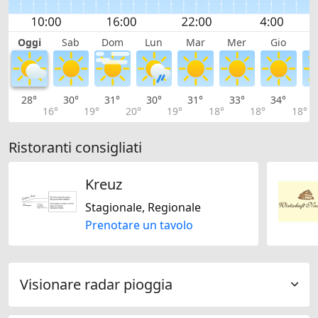
Oggi
Sab
Dom
Lun
Mar
Mer
Gio
V
28°
30°
31°
30°
31°
33°
34°
3
16°
19°
20°
19°
18°
18°
18°
Ristoranti consigliati
Kreuz
Stagionale, Regionale
Prenotare un tavolo
Visionare radar pioggia