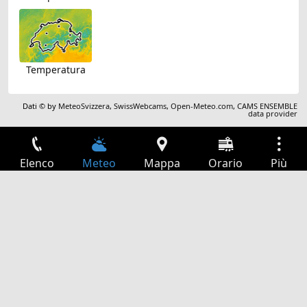
Temperatura
Dati © by
MeteoSvizzera
,
SwissWebcams
,
Open-Meteo.com
,
CAMS ENSEMBLE
data provider
Elenco
Meteo
Mappa
Orario
Più
Accesso
Servizi
Tabella partenze
Tempo libero