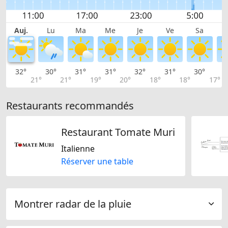
Auj.
Lu
Ma
Me
Je
Ve
Sa
32°
30°
31°
31°
32°
31°
30°
2
21°
21°
19°
20°
18°
18°
17°
Restaurants recommandés
Restaurant Tomate Muri
Italienne
Réserver une table
Montrer radar de la pluie