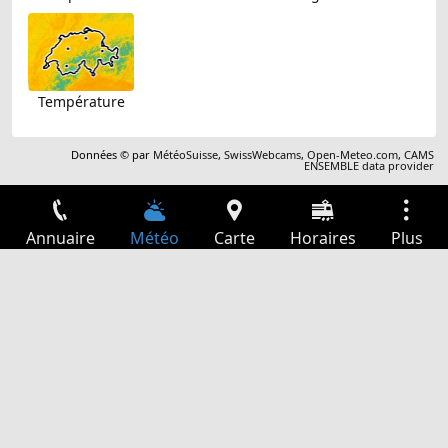
Température
Données © par
MétéoSuisse
,
SwissWebcams
,
Open-Meteo.com
,
CAMS
ENSEMBLE data provider
Annuaire
Météo
Carte
Horaires
Plus
Connexion
Services
Départs
Loisir