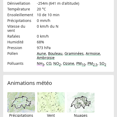
Dénivellation
-254m (641 m d'altitude)
Température
20 °C
Ensoleillement
10 de 10 min
Précipitations
0 mm/h
Vitesse du
0 km/h
du N
vent
Rafales
0 km/h
Humidité
68%
Pression
973 hPa
Pollen
Aune
,
Bouleau
,
Graminées
,
Armoise
,
Ambroisie
Polluants
NH
,
CO
,
NO
,
Ozone
,
PM
,
PM
,
SO
3
2
10
2.5
2
Animations météo
Précipitations
Vent
Nuages