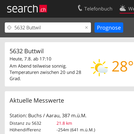
Telefonbuch
We
Ihr Eintrag
Kontakt
Kundencenter Geschäftskunden
Nutzungsbed
Impressum
Datenschutze
5632 Buttwil
Heute, 7.8. ab 17:10
28°
Am Abend teilweise sonnig.
Temperaturen zwischen 20 und 28
Grad.
Aktuelle Messwerte
Station: Buchs / Aarau, 387 m.ü.M.
Distanz zu 5632
21.8 km
Höhendifferenz
-254m (641 m.ü.M.)