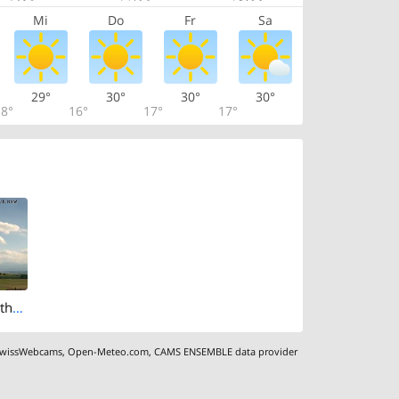
Mi
Do
Fr
Sa
29°
30°
30°
30°
8°
16°
17°
17°
Hitzkirch › South-west: Titlis
wissWebcams
,
Open-Meteo.com
,
CAMS ENSEMBLE data provider