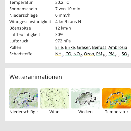
Temperatur
30.2 °C
Sonnenschein
7 von 10 min
Niederschläge
0 mm/h
Windgeschwindigkeit
4 km/h
aus N
Böenspitze
12 km/h
Luftfeuchtigkeit
30%
Luftdruck
972 hPa
Pollen
Erle
,
Birke
,
Gräser
,
Beifuss
,
Ambrosia
Schadstoffe
NH
,
CO
,
NO
,
Ozon
,
PM
,
PM
,
SO
3
2
10
2.5
2
Wetteranimationen
Niederschläge
Wind
Wolken
Temperatur