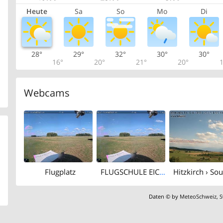
Heute
Sa
So
Mo
Di
28°
29°
32°
30°
30°
16°
20°
21°
20°
1
Webcams
Flugplatz
FLUGSCHULE EICHENBERGER AG - Buttwil Airport
Daten © by
MeteoSchweiz
,
S