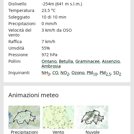
Dislivello
-254m (641 m s.l.m.)
Temperatura
23.5 °C
Soleggiato
10 di 10 min
Precipitazioni
0 mm/h
Velocità del
3 km/h
da OSO
vento
Raffica
7 km/h
Umidità
55%
Pressione
972 hPa
Pollini
Ontano
,
Betulla
,
Graminacee
,
Assenzio
,
Ambrosia
Inquinanti
NH
,
CO
,
NO
,
Ozono
,
PM
,
PM
,
SO
3
2
10
2.5
2
Animazioni meteo
Precipitazioni
Vento
Nuvole