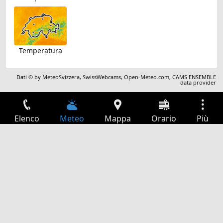
Temperatura
Dati © by
MeteoSvizzera
,
SwissWebcams
,
Open-Meteo.com
,
CAMS ENSEMBLE
data provider
Elenco
Meteo
Mappa
Orario
Più
Accesso
Servizi
Tabella partenze
Tempo libero