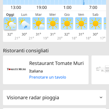
Oggi
Lun
Mar
Mer
Gio
Ven
Sab
D
32°
30°
31°
31°
32°
31°
30°
2
21°
21°
19°
20°
18°
18°
17°
Ristoranti consigliati
Restaurant Tomate Muri
Italiana
Prenotare un tavolo
Visionare radar pioggia