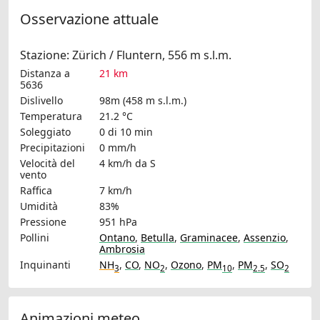
Osservazione attuale
Stazione: Zürich / Fluntern, 556 m s.l.m.
Distanza a
21 km
5636
Dislivello
98m (458 m s.l.m.)
Temperatura
21.2 °C
Soleggiato
0 di 10 min
Precipitazioni
0 mm/h
Velocità del
4 km/h
da S
vento
Raffica
7 km/h
Umidità
83%
Pressione
951 hPa
Pollini
Ontano
,
Betulla
,
Graminacee
,
Assenzio
,
Ambrosia
Inquinanti
NH
,
CO
,
NO
,
Ozono
,
PM
,
PM
,
SO
3
2
10
2.5
2
Animazioni meteo