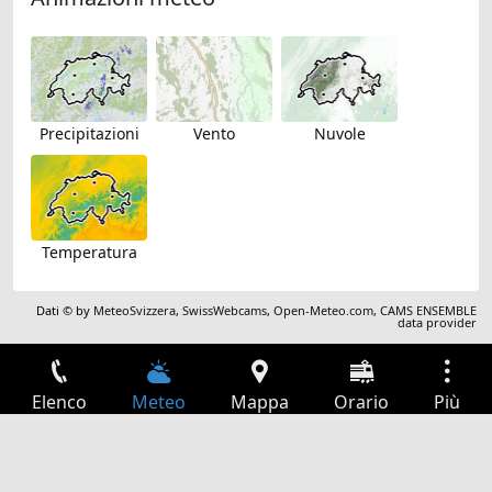
Precipitazioni
Vento
Nuvole
Temperatura
Dati © by
MeteoSvizzera
,
SwissWebcams
,
Open-Meteo.com
,
CAMS ENSEMBLE
data provider
Elenco
Meteo
Mappa
Orario
Più
Accesso