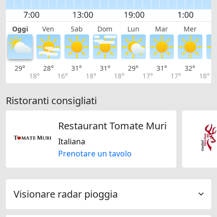
Oggi
Ven
Sab
Dom
Lun
Mar
Mer
G
29°
28°
31°
31°
29°
31°
32°
3
18°
16°
18°
18°
17°
17°
18°
Ristoranti consigliati
Restaurant Tomate Muri
Italiana
Prenotare un tavolo
Visionare radar pioggia