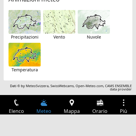
Precipitazioni
Vento
Nuvole
Temperatura
Dati © by
MeteoSvizzera
,
SwissWebcams
,
Open-Meteo.com
,
CAMS ENSEMBLE
data provider
Elenco
Meteo
Mappa
Orario
Più
Accesso