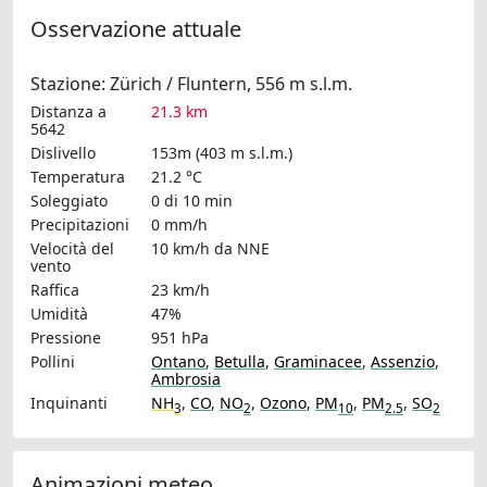
Osservazione attuale
Stazione: Zürich / Fluntern, 556 m s.l.m.
Distanza a
21.3 km
5642
Dislivello
153m (403 m s.l.m.)
Temperatura
21.2 °C
Soleggiato
0 di 10 min
Precipitazioni
0 mm/h
Velocità del
10 km/h
da NNE
vento
Raffica
23 km/h
Umidità
47%
Pressione
951 hPa
Pollini
Ontano
,
Betulla
,
Graminacee
,
Assenzio
,
Ambrosia
Inquinanti
NH
,
CO
,
NO
,
Ozono
,
PM
,
PM
,
SO
3
2
10
2.5
2
Animazioni meteo