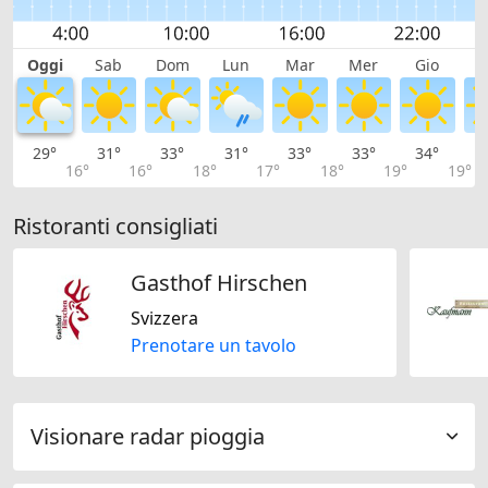
Oggi
Sab
Dom
Lun
Mar
Mer
Gio
V
29°
31°
33°
31°
33°
33°
34°
3
16°
16°
18°
17°
18°
19°
19°
Ristoranti consigliati
Gasthof Hirschen
Svizzera
Prenotare un tavolo
Visionare radar pioggia