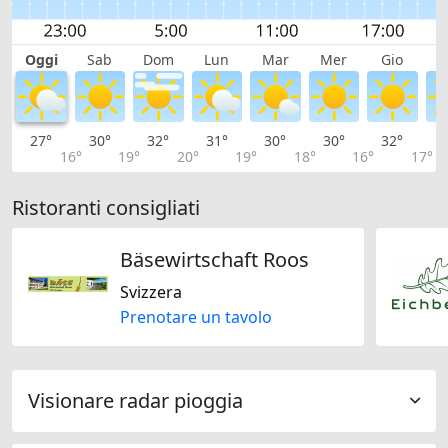
Oggi
Sab
Dom
Lun
Mar
Mer
Gio
V
27°
30°
32°
31°
30°
30°
32°
3
16°
19°
20°
19°
18°
16°
17°
Ristoranti consigliati
Bäsewirtschaft Roos
Svizzera
Prenotare un tavolo
Visionare radar pioggia