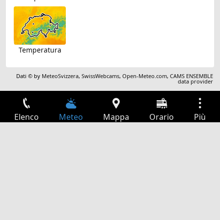
Temperatura
Dati © by
MeteoSvizzera
,
SwissWebcams
,
Open-Meteo.com
,
CAMS ENSEMBLE
data provider
Elenco
Meteo
Mappa
Orario
Più
Accesso
Servizi
Tabella partenze
Tempo libero