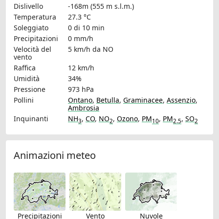
Dislivello
-168m (555 m s.l.m.)
Temperatura
27.3 °C
Soleggiato
0 di 10 min
Precipitazioni
0 mm/h
Velocità del
5 km/h
da NO
vento
Raffica
12 km/h
Umidità
34%
Pressione
973 hPa
Pollini
Ontano
,
Betulla
,
Graminacee
,
Assenzio
,
Ambrosia
Inquinanti
NH
,
CO
,
NO
,
Ozono
,
PM
,
PM
,
SO
3
2
10
2.5
2
Animazioni meteo
Precipitazioni
Vento
Nuvole