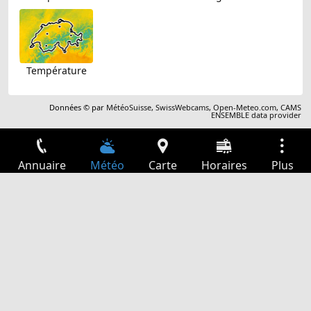
Température
Données © par
MétéoSuisse
,
SwissWebcams
,
Open-Meteo.com
,
CAMS
ENSEMBLE data provider
Annuaire
Météo
Carte
Horaires
Plus
Connexion
Services
Départs
Loisir