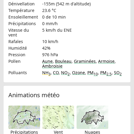
Dénivellation
-155m (542 m d'altitude)
Température
23.6 °C
Ensoleillement
0 de 10 min
Précipitations
0 mm/h
Vitesse du
5 km/h
du ENE
vent
Rafales
10 km/h
Humidité
42%
Pression
976 hPa
Pollen
Aune
,
Bouleau
,
Graminées
,
Armoise
,
Ambroisie
Polluants
NH
,
CO
,
NO
,
Ozone
,
PM
,
PM
,
SO
3
2
10
2.5
2
Animations météo
Précipitations
Vent
Nuages