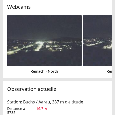
Webcams
Reinach › North
Rein
Observation actuelle
Station: Buchs / Aarau, 387 m d'altitude
Distance à
16.7 km
5735