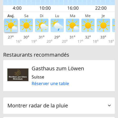
Auj.
Sa
Di
Lu
Ma
Me
Je
27°
30°
31°
29°
31°
32°
33°
3
16°
19°
20°
20°
17°
18°
18°
Restaurants recommandés
Gasthaus zum Löwen
Suisse
Réserver une table
Montrer radar de la pluie