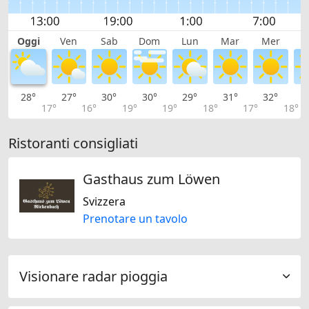
Oggi
Ven
Sab
Dom
Lun
Mar
Mer
G
28°
27°
30°
30°
29°
31°
32°
3
17°
16°
19°
19°
18°
17°
18°
Ristoranti consigliati
Gasthaus zum Löwen
Svizzera
Prenotare un tavolo
Visionare radar pioggia