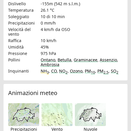
Dislivello
-155m (542 m s.l.m.)
Temperatura
26.1 °C
Soleggiato
10 di 10 min
Precipitazioni
0 mm/h
Velocità del
4 km/h
da OSO
vento
Raffica
10 km/h
Umidità
45%
Pressione
975 hPa
Pollini
Ontano
,
Betulla
,
Graminacee
,
Assenzio
,
Ambrosia
Inquinanti
NH
,
CO
,
NO
,
Ozono
,
PM
,
PM
,
SO
3
2
10
2.5
2
Animazioni meteo
Precipitazioni
Vento
Nuvole