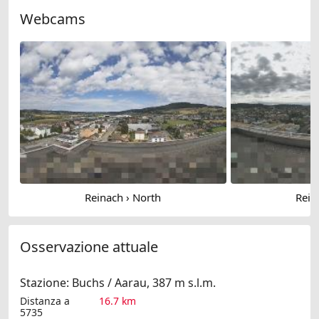
Webcams
Reinach › North
Rein
Osservazione attuale
Stazione: Buchs / Aarau, 387 m s.l.m.
Distanza a
16.7 km
5735