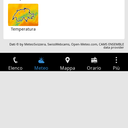
Temperatura
Dati © by
MeteoSvizzera
,
SwissWebcams
,
Open-Meteo.com
,
CAMS ENSEMBLE
data provider
Elenco
Meteo
Mappa
Orario
Più
Accesso
Servizi
Tabella partenze
Tempo libero