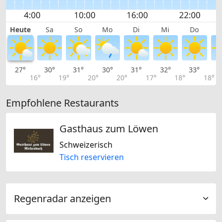
Heute
Sa
So
Mo
Di
Mi
Do
27°
30°
31°
30°
31°
32°
33°
3
16°
19°
20°
20°
17°
18°
18°
Empfohlene Restaurants
Gasthaus zum Löwen
Schweizerisch
Tisch reservieren
Regenradar anzeigen