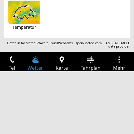
Temperatur
Daten © by
MeteoSchweiz
,
SwissWebcams
,
Open-Meteo.com
,
CAMS ENSEMBLE
data provider
Tel
Wetter
Karte
Fahrplan
Mehr
Anmelden
Dienste
Abfahrtstabelle
Freizeit