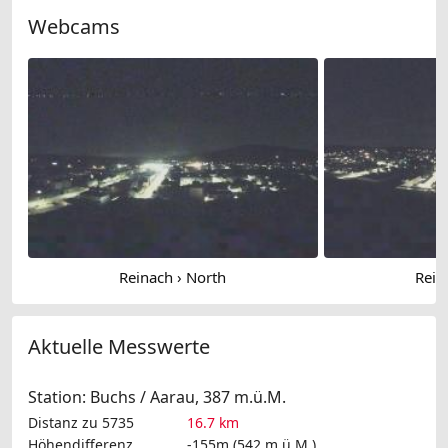
Webcams
Reinach › North
Rein
Aktuelle Messwerte
Station: Buchs / Aarau, 387 m.ü.M.
Distanz zu 5735
16.7 km
Höhendifferenz
-155m (542 m.ü.M.)