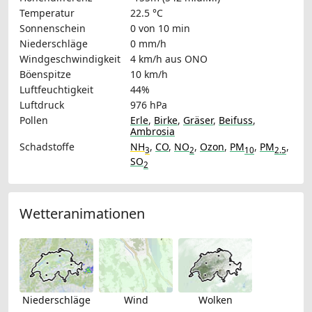
Temperatur
22.5 °C
Sonnenschein
0 von 10 min
Niederschläge
0 mm/h
Windgeschwindigkeit
4 km/h
aus ONO
Böenspitze
10 km/h
Luftfeuchtigkeit
44%
Luftdruck
976 hPa
Pollen
Erle
,
Birke
,
Gräser
,
Beifuss
,
Ambrosia
Schadstoffe
NH
,
CO
,
NO
,
Ozon
,
PM
,
PM
,
3
2
10
2.5
SO
2
Wetteranimationen
Niederschläge
Wind
Wolken