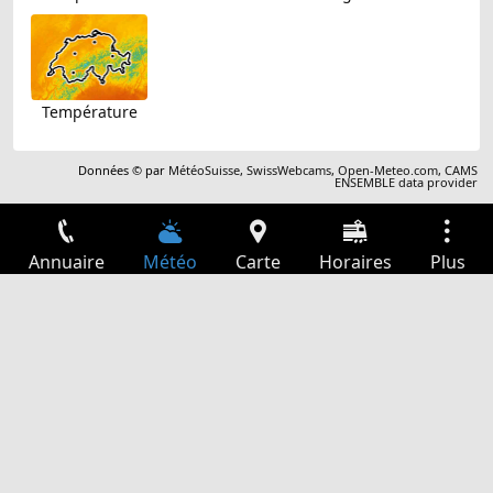
Température
Données © par
MétéoSuisse
,
SwissWebcams
,
Open-Meteo.com
,
CAMS
ENSEMBLE data provider
Annuaire
Météo
Carte
Horaires
Plus
Connexion
Services
Départs
Loisir