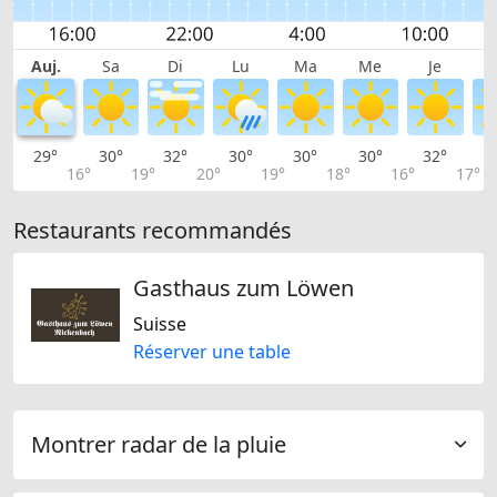
Auj.
Sa
Di
Lu
Ma
Me
Je
29°
30°
32°
30°
30°
30°
32°
3
16°
19°
20°
19°
18°
16°
17°
Restaurants recommandés
Gasthaus zum Löwen
Suisse
Réserver une table
Montrer radar de la pluie