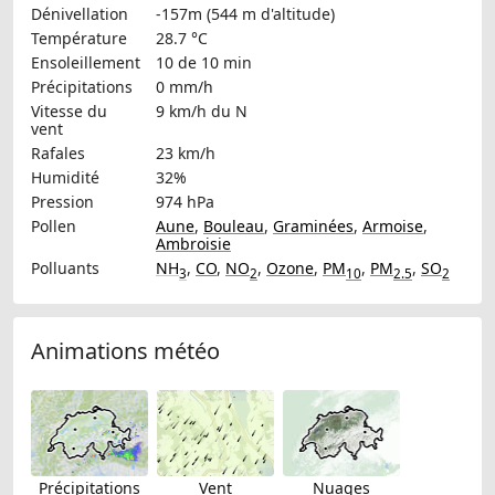
Dénivellation
-157m (544 m d'altitude)
Température
28.7 °C
Ensoleillement
10 de 10 min
Précipitations
0 mm/h
Vitesse du
9 km/h
du N
vent
Rafales
23 km/h
Humidité
32%
Pression
974 hPa
Pollen
Aune
,
Bouleau
,
Graminées
,
Armoise
,
Ambroisie
Polluants
NH
,
CO
,
NO
,
Ozone
,
PM
,
PM
,
SO
3
2
10
2.5
2
Animations météo
Précipitations
Vent
Nuages