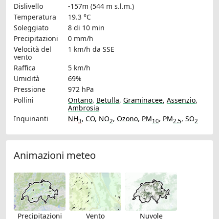
Dislivello
-157m (544 m s.l.m.)
Temperatura
19.3 °C
Soleggiato
8 di 10 min
Precipitazioni
0 mm/h
Velocità del
1 km/h
da SSE
vento
Raffica
5 km/h
Umidità
69%
Pressione
972 hPa
Pollini
Ontano
,
Betulla
,
Graminacee
,
Assenzio
,
Ambrosia
Inquinanti
NH
,
CO
,
NO
,
Ozono
,
PM
,
PM
,
SO
3
2
10
2.5
2
Animazioni meteo
Precipitazioni
Vento
Nuvole