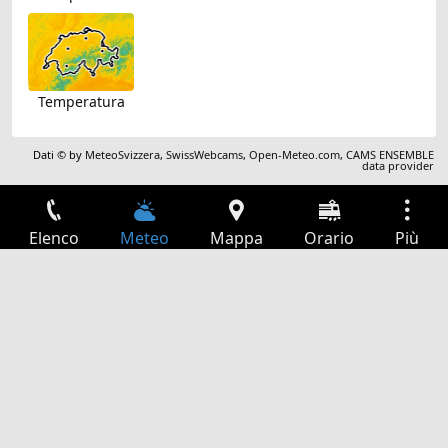
Temperatura
Dati © by
MeteoSvizzera
,
SwissWebcams
,
Open-Meteo.com
,
CAMS ENSEMBLE
data provider
Elenco
Meteo
Mappa
Orario
Più
Accesso
Servizi
Tabella partenze
Tempo libero