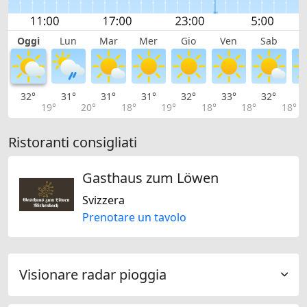
Oggi
Lun
Mar
Mer
Gio
Ven
Sab
D
32°
31°
31°
31°
32°
33°
32°
2
19°
20°
18°
19°
18°
18°
18°
Ristoranti consigliati
Gasthaus zum Löwen
Svizzera
Prenotare un tavolo
Visionare radar pioggia