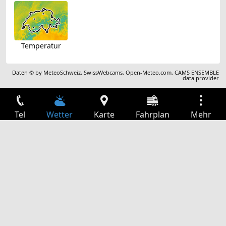
Temperatur
Daten © by
MeteoSchweiz
,
SwissWebcams
,
Open-Meteo.com
,
CAMS ENSEMBLE
data provider
Tel
Wetter
Karte
Fahrplan
Mehr
Anmelden
Dienste
Abfahrtstabelle
Freizeit