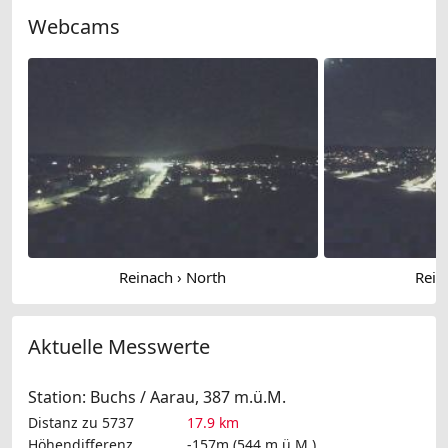
Webcams
Reinach › North
Rein
Aktuelle Messwerte
Station: Buchs / Aarau, 387 m.ü.M.
Distanz zu 5737
17.9 km
Höhendifferenz
-157m (544 m.ü.M.)