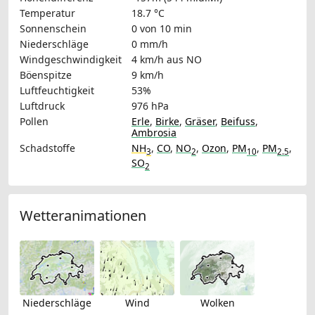
Temperatur
18.7 °C
Sonnenschein
0 von 10 min
Niederschläge
0 mm/h
Windgeschwindigkeit
4 km/h
aus NO
Böenspitze
9 km/h
Luftfeuchtigkeit
53%
Luftdruck
976 hPa
Pollen
Erle
,
Birke
,
Gräser
,
Beifuss
,
Ambrosia
Schadstoffe
NH
,
CO
,
NO
,
Ozon
,
PM
,
PM
,
3
2
10
2.5
SO
2
Wetteranimationen
Niederschläge
Wind
Wolken