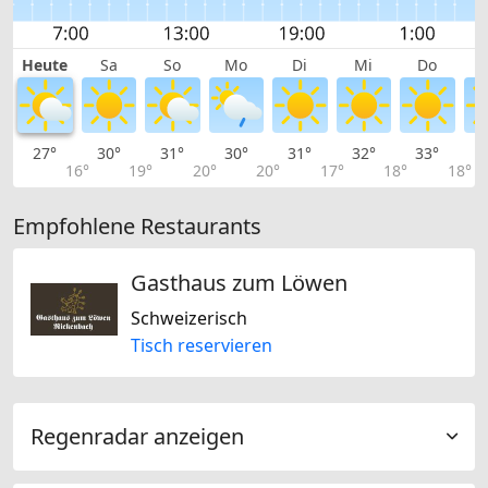
Heute
Sa
So
Mo
Di
Mi
Do
27°
30°
31°
30°
31°
32°
33°
3
16°
19°
20°
20°
17°
18°
18°
Empfohlene Restaurants
Gasthaus zum Löwen
Schweizerisch
Tisch reservieren
Regenradar anzeigen