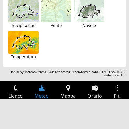
Precipitazioni
Vento
Nuvole
Temperatura
Dati © by
MeteoSvizzera
,
SwissWebcams
,
Open-Meteo.com
,
CAMS ENSEMBLE
data provider
Elenco
Meteo
Mappa
Orario
Più
Accesso
Servizi