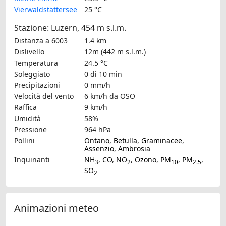
Vierwaldstättersee
25 °C
Stazione: Luzern, 454 m s.l.m.
Distanza a 6003
1.4 km
Dislivello
12m (442 m s.l.m.)
Temperatura
24.5 °C
Soleggiato
0 di 10 min
Precipitazioni
0 mm/h
Velocità del vento
6 km/h
da OSO
Raffica
9 km/h
Umidità
58%
Pressione
964 hPa
Pollini
Ontano
,
Betulla
,
Graminacee
,
Assenzio
,
Ambrosia
Inquinanti
NH
,
CO
,
NO
,
Ozono
,
PM
,
PM
,
3
2
10
2.5
SO
2
Animazioni meteo