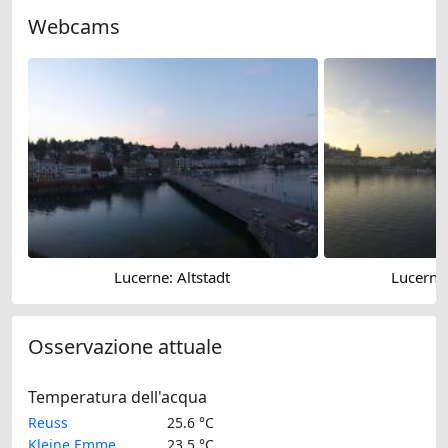
Webcams
Lucerne: Altstadt
Lucerne
Osservazione attuale
Temperatura dell'acqua
Reuss
25.6 °C
Kleine Emme
23.5 °C