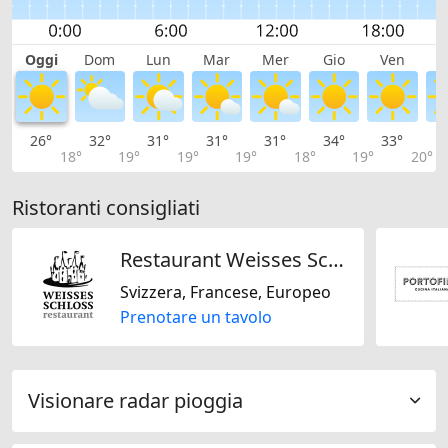
Oggi
Dom
Lun
Mar
Mer
Gio
Ven
S
26°
32°
31°
31°
31°
34°
33°
3
18°
19°
19°
19°
18°
19°
20°
Ristoranti consigliati
Restaurant Weisses Schloss
Svizzera, Francese, Europeo
Prenotare un tavolo
Visionare radar pioggia