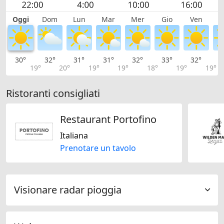
Oggi
Dom
Lun
Mar
Mer
Gio
Ven
S
30°
32°
31°
31°
32°
33°
32°
3
19°
20°
19°
19°
18°
19°
19°
Ristoranti consigliati
Restaurant Portofino
Italiana
Prenotare un tavolo
Visionare radar pioggia