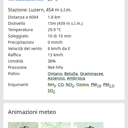
Stazione: Luzern, 454 m s.l.m.
Distanza a 6004
1.8 km
Dislivello
15m (439 m s.l.m.)
Temperatura
29.9 °C
Soleggiato
10 di 10 min
Precipitazioni
0 mm/h
Velocità del vento
6 km/h
da E
Raffica
13 km/h
Umidità
38%
Pressione
964 hPa
Pollini
Ontano
,
Betulla
,
Graminacee
,
Assenzio
,
Ambrosia
Inquinanti
NH
,
CO
,
NO
,
Ozono
,
PM
,
PM
,
3
2
10
2.5
SO
2
Animazioni meteo