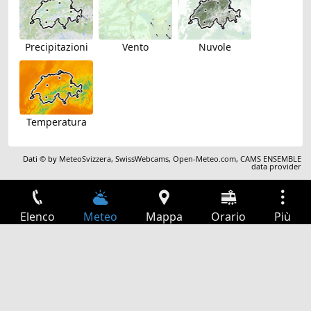
Precipitazioni
Vento
Nuvole
Temperatura
Dati © by
MeteoSvizzera
,
SwissWebcams
,
Open-Meteo.com
,
CAMS ENSEMBLE
data provider
Elenco
Meteo
Mappa
Orario
Più
Accesso
Servizi