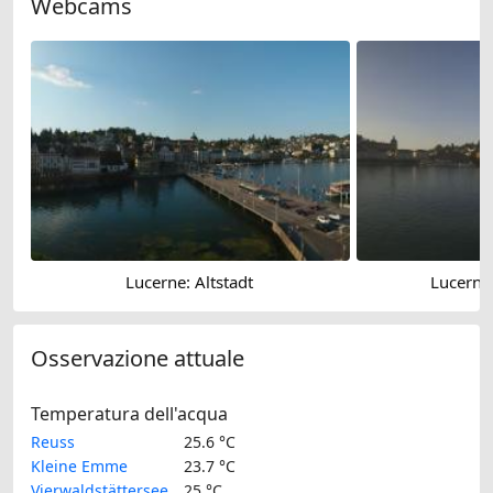
Webcams
Lucerne: Altstadt
Lucerne
Osservazione attuale
Temperatura dell'acqua
Reuss
25.6 °C
Kleine Emme
23.7 °C
Vierwaldstättersee
25 °C