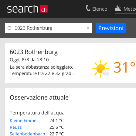
Elenco
Mete
Il vostro profolio
Contatti
Area clienti
Condizioni d’u
Informazioni Legali
Protezione dei
6023 Rothenburg
Oggi, 8/8 da 18:10
31°
La sera abbastanza soleggiato.
Temperature tra 22 e 32 gradi.
Osservazione attuale
Temperatura dell'acqua
Kleine Emme
24.1 °C
Reuss
25.6 °C
Sellenbodenbach
22.7 °C