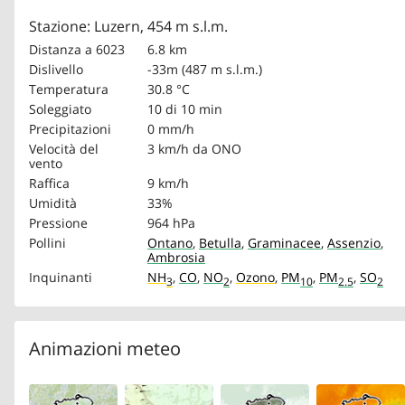
Stazione: Luzern, 454 m s.l.m.
Distanza a 6023
6.8 km
Dislivello
-33m (487 m s.l.m.)
Temperatura
30.8 °C
Soleggiato
10 di 10 min
Precipitazioni
0 mm/h
Velocità del
3 km/h
da ONO
vento
Raffica
9 km/h
Umidità
33%
Pressione
964 hPa
Pollini
Ontano
,
Betulla
,
Graminacee
,
Assenzio
,
Ambrosia
Inquinanti
NH
,
CO
,
NO
,
Ozono
,
PM
,
PM
,
SO
3
2
10
2.5
2
Animazioni meteo