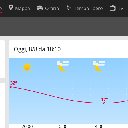
o
Mappa
Orario
Tempo libero
TV
Politica sui cookie
so
Preferenze cookie
 dati
Sviluppatori
Oggi, 8/8 da 18:10