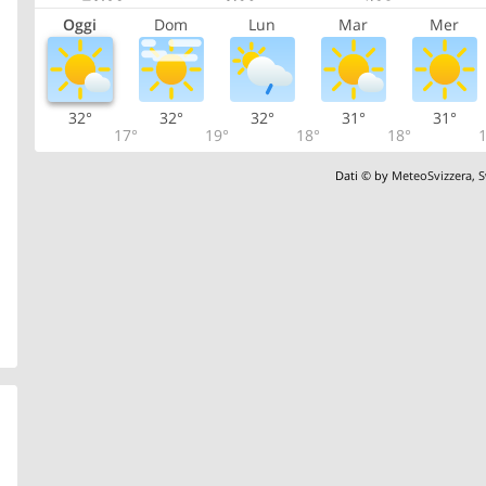
Oggi
Dom
Lun
Mar
Mer
32°
32°
32°
31°
31°
17°
19°
18°
18°
1
Dati © by
MeteoSvizzera
,
S