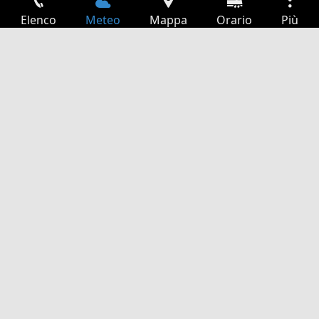
Elenco
Meteo
Mappa
Orario
Più
Accesso
Servizi
Tabella partenze
Tempo libero
Guida TV
Cinema
Ricerca Web
App