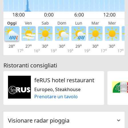
Oggi
Ven
Sab
Dom
Lun
Mar
Mer
G
28°
27°
30°
30°
29°
30°
30°
3
17°
16°
19°
19°
19°
17°
17°
Ristoranti consigliati
feRUS hotel restaurant
Europeo, Steakhouse
Prenotare un tavolo
Visionare radar pioggia