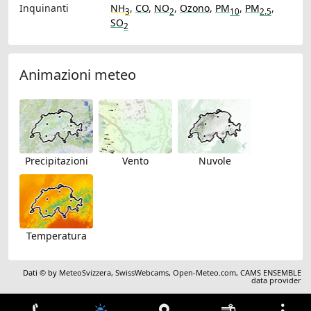
Inquinanti
NH
,
CO
,
NO
,
Ozono
,
PM
,
PM
,
3
2
10
2.5
SO
2
Animazioni meteo
Precipitazioni
Vento
Nuvole
Temperatura
Dati © by
MeteoSvizzera
,
SwissWebcams
,
Open-Meteo.com
,
CAMS ENSEMBLE
data provider