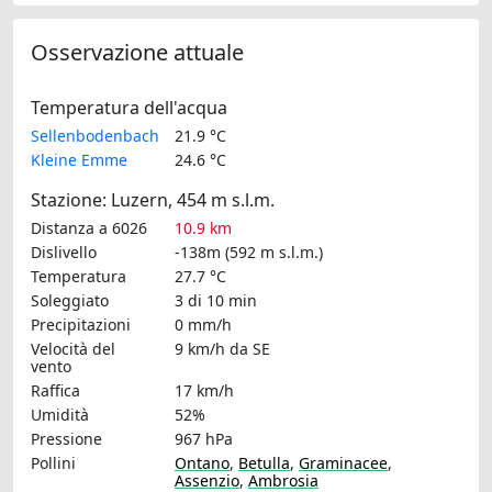
Osservazione attuale
Temperatura dell'acqua
Sellenbodenbach
21.9 °C
Kleine Emme
24.6 °C
Stazione: Luzern, 454 m s.l.m.
Distanza a 6026
10.9 km
Dislivello
-138m (592 m s.l.m.)
Temperatura
27.7 °C
Soleggiato
3 di 10 min
Precipitazioni
0 mm/h
Velocità del
9 km/h
da SE
vento
Raffica
17 km/h
Umidità
52%
Pressione
967 hPa
Pollini
Ontano
,
Betulla
,
Graminacee
,
Assenzio
,
Ambrosia