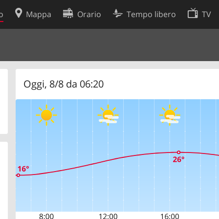
o
Mappa
Orario
Tempo libero
TV
Politica sui cookie
so
Preferenze cookie
 dati
Sviluppatori
Oggi, 8/8 da 06:20