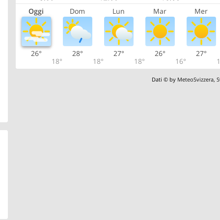
Oggi
Dom
Lun
Mar
Mer
26°
28°
27°
26°
27°
18°
18°
18°
16°
1
Dati © by
MeteoSvizzera
,
S