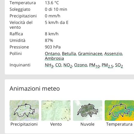
Temperatura
13.6 °C
Soleggiato
0 di 10 min
Precipitazioni
0 mm/h
Velocità del
5 km/h
da E
vento
Raffica
8 km/h
Umidità
87%
Pressione
903 hPa
Pollini
Ontano
,
Betulla
,
Graminacee
,
Assenzio
,
Ambrosia
Inquinanti
NH
,
CO
,
NO
,
Ozono
,
PM
,
PM
,
SO
3
2
10
2.5
2
Animazioni meteo
Precipitazioni
Vento
Nuvole
Temperatura