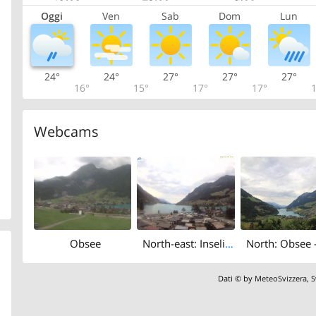
Oggi
Ven
Sab
Dom
Lun
24°
24°
27°
27°
27°
16°
15°
17°
17°
1
Webcams
Obsee
North-east: Inseli Lungern - Lungernersee - Rot Horn
Dati © by
MeteoSvizzera
,
S