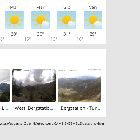
Mar
Mer
Gio
Ven
29°
30°
31°
29°
6°
15°
16°
16°
North: Obsee - Lake Lungern - Fischerparadies Lungern - Mount Pilatus
West: Bergstation: Bergstation - Turren Bahn
Bergstation - Turren Bahn - Obwalden, Schweiz
wissWebcams
,
Open-Meteo.com
,
CAMS ENSEMBLE data provider