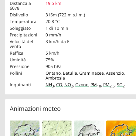
Distanza a
19.5 km
6078
Dislivello
316m (722 m s.l.m.)
Temperatura
20.8 °C
Soleggiato
1 di 10 min
Precipitazioni
0 mm/h
Velocità del
3 km/h
da E
vento
Raffica
5 km/h
Umidità
75%
Pressione
905 hPa
Pollini
Ontano
,
Betulla
,
Graminacee
,
Assenzio
,
Ambrosia
Inquinanti
NH
,
CO
,
NO
,
Ozono
,
PM
,
PM
,
SO
3
2
10
2.5
2
Animazioni meteo