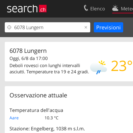
Elenco
Mete
Il vostro profolio
Contatti
Area clienti
Condizioni d’u
Informazioni Legali
Protezione dei
6078 Lungern
Oggi, 6/8 da 17:00
23°
Deboli rovesci con lunghi intervalli
asciutti. Temperature tra 19 e 24 gradi.
Osservazione attuale
Temperatura dell'acqua
Aare
10.3 °C
Stazione: Engelberg, 1038 m s.l.m.