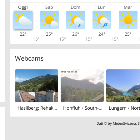
Oggi
Sab
Dom
Lun
Mar
22°
25°
26°
24°
25°
15°
15°
15°
15°
1
Webcams
Hasliberg: Rehaklinik AG
Hohfluh › South-west: Haslibergoase - Schwarzhorn
Dati © by
MeteoSvizzera
,
S