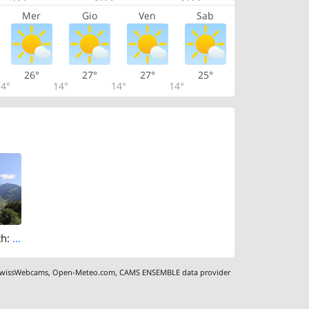
Mer
Gio
Ven
Sab
26°
27°
27°
25°
4°
14°
14°
14°
Lungern › North: Obsee - Lake Lungern - Fischerparadies Lungern - Mount Pilatus
wissWebcams
,
Open-Meteo.com
,
CAMS ENSEMBLE data provider