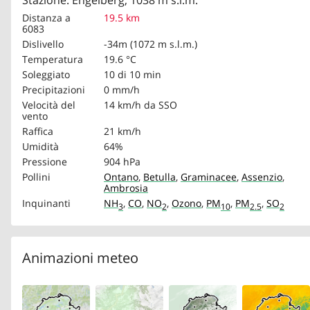
Stazione: Engelberg, 1038 m s.l.m.
Distanza a
19.5 km
6083
Dislivello
-34m (1072 m s.l.m.)
Temperatura
19.6 °C
Soleggiato
10 di 10 min
Precipitazioni
0 mm/h
Velocità del
14 km/h
da SSO
vento
Raffica
21 km/h
Umidità
64%
Pressione
904 hPa
Pollini
Ontano
,
Betulla
,
Graminacee
,
Assenzio
,
Ambrosia
Inquinanti
NH
,
CO
,
NO
,
Ozono
,
PM
,
PM
,
SO
3
2
10
2.5
2
Animazioni meteo