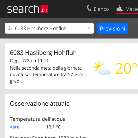
Elenco
Mete
Il vostro profolio
Contatti
Area clienti
Condizioni d’u
Informazioni Legali
Protezione dei
6083 Hasliberg Hohfluh
Oggi, 7/8 da 11:20
20°
Nella seconda metà della giornata
nuvoloso. Temperature tra 17 e 22
gradi.
Osservazione attuale
Temperatura dell'acqua
Aare
10.1 °C