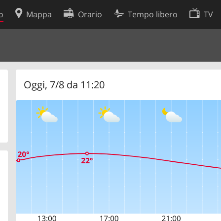
o
Mappa
Orario
Tempo libero
TV
Politica sui cookie
so
Preferenze cookie
 dati
Sviluppatori
Oggi, 7/8 da 11:20