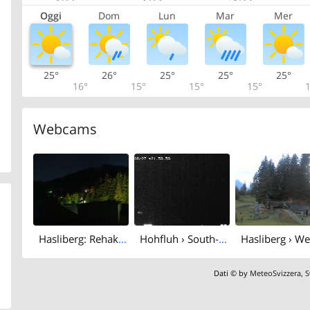
Oggi
Dom
Lun
Mar
Mer
25°
26°
25°
25°
25°
16°
15°
15°
15°
1
Webcams
Hasliberg: Rehaklinik AG
Hohfluh › South-west: Haslibergoase - Schwarzhorn
Dati © by
MeteoSvizzera
,
S