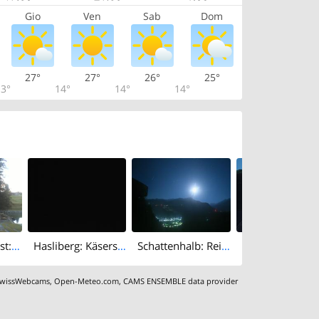
Gio
Ven
Sab
Dom
27°
27°
26°
25°
3°
14°
14°
14°
Hasliberg › West: Bidmi - Kugelweg Hasliberg - Zwergenspielplatz Bidmi
Hasliberg: Käserstatt - Lake Brienz
Schattenhalb: Reichenbachfall
wissWebcams
,
Open-Meteo.com
,
CAMS ENSEMBLE data provider