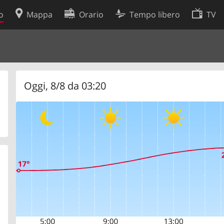
o
Mappa
Orario
Tempo libero
TV
Politica sui cookie
so
Preferenze cookie
 dati
Sviluppatori
Oggi, 8/8 da 03:20