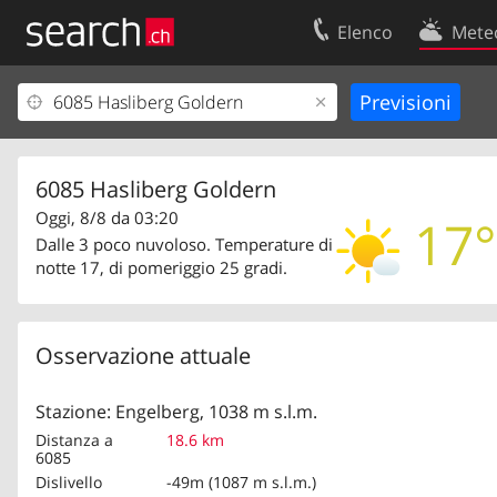
Elenco
Mete
Il vostro profolio
Contatti
Area clienti
Condizioni d’u
Informazioni Legali
Protezione dei
6085 Hasliberg Goldern
Oggi, 8/8 da 03:20
17°
Dalle 3 poco nuvoloso. Temperature di
notte 17, di pomeriggio 25 gradi.
Osservazione attuale
Stazione: Engelberg, 1038 m s.l.m.
Distanza a
18.6 km
6085
Dislivello
-49m (1087 m s.l.m.)