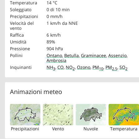
Temperatura
14 °C
Soleggiato
0 di 10 min
Precipitazioni
0 mm/h
Velocità del
1 km/h
da NNE
vento
Raffica
6 km/h
Umidità
89%
Pressione
904 hPa
Pollini
Ontano
,
Betulla
,
Graminacee
,
Assenzio
,
Ambrosia
Inquinanti
NH
,
CO
,
NO
,
Ozono
,
PM
,
PM
,
SO
3
2
10
2.5
2
Animazioni meteo
Precipitazioni
Vento
Nuvole
Temperatura