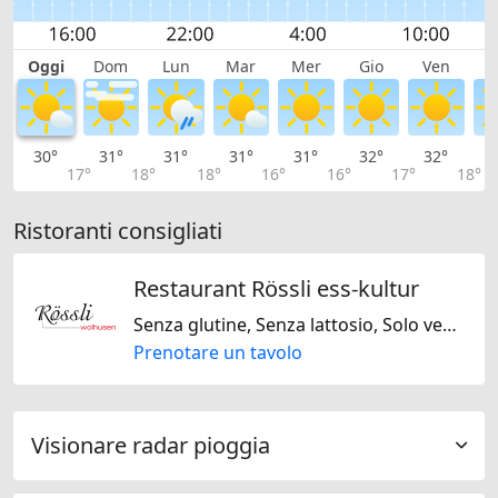
Oggi
Dom
Lun
Mar
Mer
Gio
Ven
S
30°
31°
31°
31°
31°
32°
32°
3
17°
18°
18°
16°
16°
17°
18°
Ristoranti consigliati
Restaurant Rössli ess-kultur
Senza glutine, Senza lattosio, Solo vegano, Solo vegetariano, Senza noci
Prenotare un tavolo
Visionare radar pioggia