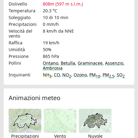
Dislivello
808m (597 m s.l.m.)
Temperatura
20.3 °C
Soleggiato
10 di 10 min
Precipitazioni
0 mm/h
Velocità del
8 km/h
da NNE
vento
Raffica
19 km/h
Umidità
50%
Pressione
865 hPa
Pollini
Ontano
,
Betulla
,
Graminacee
,
Assenzio
,
Ambrosia
Inquinanti
NH
,
CO
,
NO
,
Ozono
,
PM
,
PM
,
SO
3
2
10
2.5
2
Animazioni meteo
Precipitazioni
Vento
Nuvole