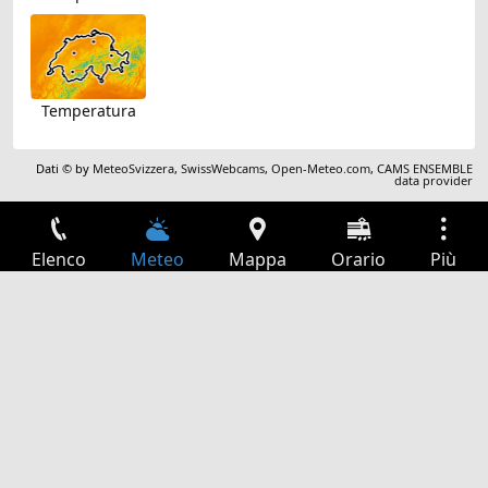
Temperatura
Dati © by
MeteoSvizzera
,
SwissWebcams
,
Open-Meteo.com
,
CAMS ENSEMBLE
data provider
Elenco
Meteo
Mappa
Orario
Più
Accesso
Servizi
Tabella partenze
Tempo libero