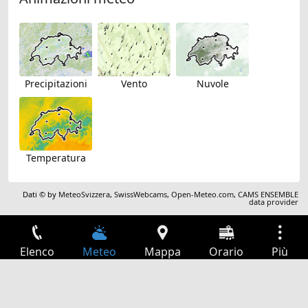
Precipitazioni
Vento
Nuvole
Temperatura
Dati © by
MeteoSvizzera
,
SwissWebcams
,
Open-Meteo.com
,
CAMS ENSEMBLE
data provider
Elenco
Meteo
Mappa
Orario
Più
Accesso