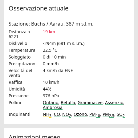
Osservazione attuale
Stazione: Buchs / Aarau, 387 m s.l.m.
Distanza a
19 km
6221
Dislivello
-294m (681 m s.l.m.)
Temperatura
22.5 °C
Soleggiato
0 di 10 min
Precipitazioni
0 mm/h
Velocità del
4 km/h
da ENE
vento
Raffica
10 km/h
Umidità
44%
Pressione
976 hPa
Pollini
Ontano
,
Betulla
,
Graminacee
,
Assenzio
,
Ambrosia
Inquinanti
NH
,
CO
,
NO
,
Ozono
,
PM
,
PM
,
SO
3
2
10
2.5
2
Animazioni meteo