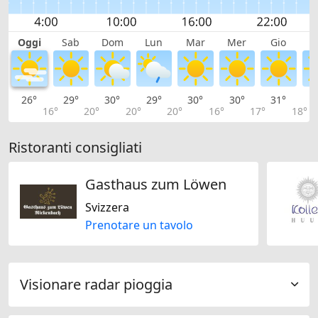
Oggi
Sab
Dom
Lun
Mar
Mer
Gio
V
26°
29°
30°
29°
30°
30°
31°
3
16°
20°
20°
20°
16°
17°
18°
Ristoranti consigliati
Gasthaus zum Löwen
Svizzera
Prenotare un tavolo
Visionare radar pioggia