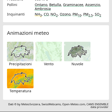
Pollini
Ontano
,
Betulla
,
Graminacee
,
Assenzio
,
Ambrosia
Inquinanti
NH
,
CO
,
NO
,
Ozono
,
PM
,
PM
,
SO
3
2
10
2.5
2
Animazioni meteo
Precipitazioni
Vento
Nuvole
Temperatura
Dati © by
MeteoSvizzera
,
SwissWebcams
,
Open-Meteo.com
,
CAMS ENSEMBLE
data provider