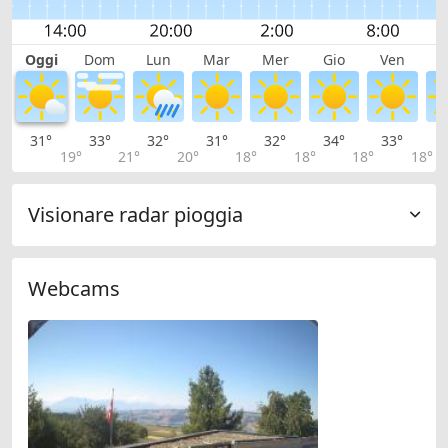
Oggi
Dom
Lun
Mar
Mer
Gio
Ven
S
31°
33°
32°
31°
32°
34°
33°
3
19°
21°
20°
18°
18°
18°
18°
Visionare radar pioggia
Webcams