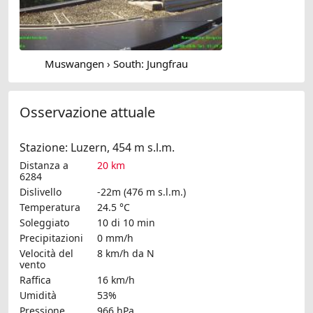
Muswangen › South: Jungfrau
Osservazione attuale
Stazione: Luzern, 454 m s.l.m.
Distanza a
20 km
6284
Dislivello
-22m (476 m s.l.m.)
Temperatura
24.5 °C
Soleggiato
10 di 10 min
Precipitazioni
0 mm/h
Velocità del
8 km/h
da N
vento
Raffica
16 km/h
Umidità
53%
Pressione
966 hPa