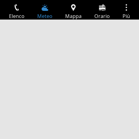
Elenco
Meteo
Mappa
Orario
Più
Accesso
Servizi
Tabella partenze
Tempo libero
Guida TV
Cinema
Ricerca Web
App