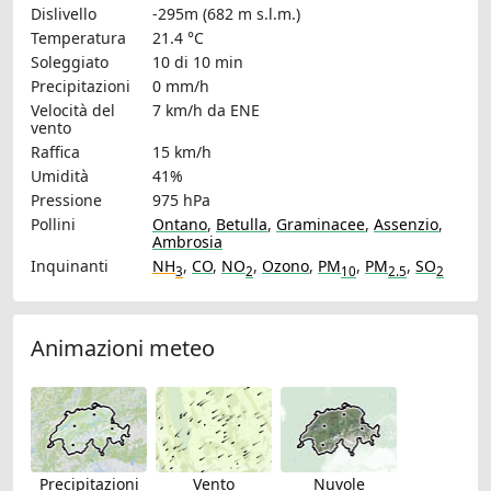
Dislivello
-295m (682 m s.l.m.)
Temperatura
21.4 °C
Soleggiato
10 di 10 min
Precipitazioni
0 mm/h
Velocità del
7 km/h
da ENE
vento
Raffica
15 km/h
Umidità
41%
Pressione
975 hPa
Pollini
Ontano
,
Betulla
,
Graminacee
,
Assenzio
,
Ambrosia
Inquinanti
NH
,
CO
,
NO
,
Ozono
,
PM
,
PM
,
SO
3
2
10
2.5
2
Animazioni meteo
Precipitazioni
Vento
Nuvole