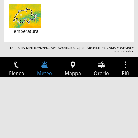
Temperatura
Dati © by
MeteoSvizzera
,
SwissWebcams
,
Open-Meteo.com
,
CAMS ENSEMBLE
data provider
Elenco
Meteo
Mappa
Orario
Più
Accesso
Servizi
Tabella partenze
Tempo libero