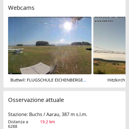
Webcams
Buttwil: FLUGSCHULE EICHENBERGER AG - Buttwil Airport
Hitzkirch ›
Osservazione attuale
Stazione: Buchs / Aarau, 387 m s.l.m.
Distanza a
19.2 km
6288