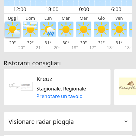
Oggi
Dom
Lun
Mar
Mer
Gio
Ven
S
29°
32°
31°
30°
30°
31°
31°
2
20°
21°
20°
18°
17°
18°
18°
Ristoranti consigliati
Kreuz
Stagionale, Regionale
Prenotare un tavolo
Visionare radar pioggia