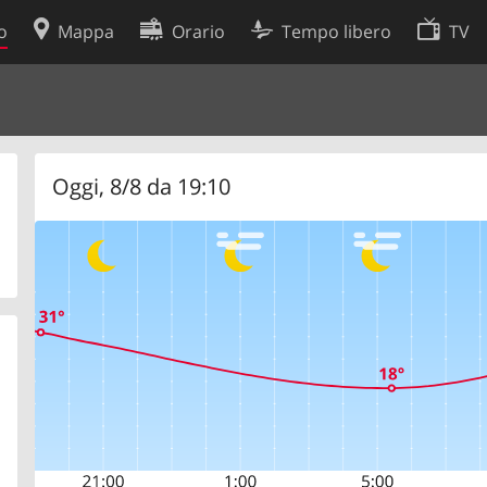
o
Mappa
Orario
Tempo libero
TV
Politica sui cookie
so
Preferenze cookie
 dati
Sviluppatori
Oggi, 8/8 da 19:10