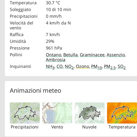
Temperatura
30.7 °C
Soleggiato
10 di 10 min
Precipitazioni
0 mm/h
Velocità del
4 km/h
da N
vento
Raffica
7 km/h
Umidità
29%
Pressione
961 hPa
Pollini
Ontano
,
Betulla
,
Graminacee
,
Assenzio
,
Ambrosia
Inquinanti
NH
,
CO
,
NO
,
Ozono
,
PM
,
PM
,
SO
3
2
10
2.5
2
Animazioni meteo
Precipitazioni
Vento
Nuvole
Temperatura