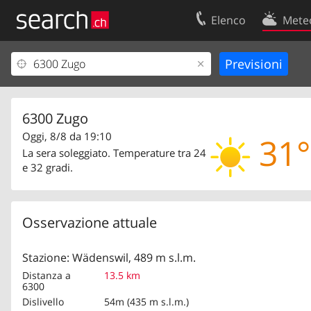
Elenco
Mete
Il vostro profolio
Contatti
Area clienti
Condizioni d’u
Informazioni Legali
Protezione dei
6300 Zugo
Oggi, 8/8 da 19:10
31°
La sera soleggiato. Temperature tra 24
e 32 gradi.
Osservazione attuale
Stazione: Wädenswil, 489 m s.l.m.
Distanza a
13.5 km
6300
Dislivello
54m (435 m s.l.m.)