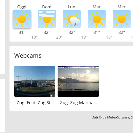
Oggi
Dom
Lun
Mar
Mer
31°
32°
32°
31°
32°
18°
20°
19°
18°
1
Webcams
Zug: Feld: Zug Stadt
Zug: Zug Marina (Hafen)
Dati © by
MeteoSvizzera
,
S