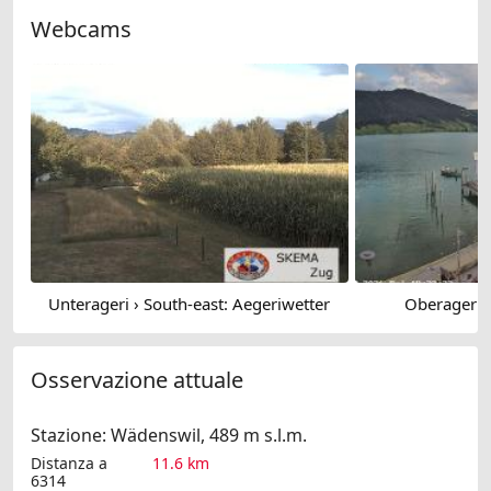
Webcams
Unterageri › South-east: Aegeriwetter
Oberageri ›
Osservazione attuale
Stazione: Wädenswil, 489 m s.l.m.
Distanza a
11.6 km
6314