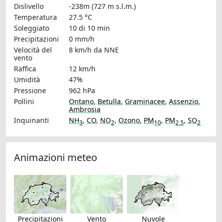
Dislivello
-238m (727 m s.l.m.)
Temperatura
27.5 °C
Soleggiato
10 di 10 min
Precipitazioni
0 mm/h
Velocità del
8 km/h
da NNE
vento
Raffica
12 km/h
Umidità
47%
Pressione
962 hPa
Pollini
Ontano
,
Betulla
,
Graminacee
,
Assenzio
,
Ambrosia
Inquinanti
NH
,
CO
,
NO
,
Ozono
,
PM
,
PM
,
SO
3
2
10
2.5
2
Animazioni meteo
Precipitazioni
Vento
Nuvole