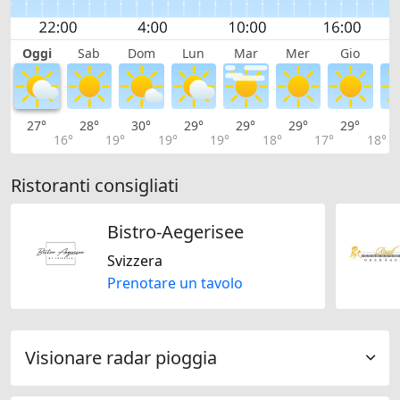
Oggi
Sab
Dom
Lun
Mar
Mer
Gio
V
27°
28°
30°
29°
29°
29°
29°
2
16°
19°
19°
19°
18°
17°
18°
Ristoranti consigliati
Bistro-Aegerisee
Svizzera
Prenotare un tavolo
Visionare radar pioggia