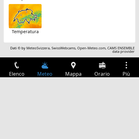
Temperatura
Dati © by
MeteoSvizzera
,
SwissWebcams
,
Open-Meteo.com
,
CAMS ENSEMBLE
data provider
Elenco
Meteo
Mappa
Orario
Più
Accesso
Servizi
Tabella partenze
Tempo libero