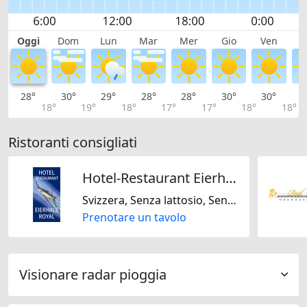
Oggi
Dom
Lun
Mar
Mer
Gio
Ven
S
28°
30°
29°
28°
28°
30°
30°
2
18°
19°
18°
17°
17°
18°
18°
Ristoranti consigliati
Hotel-Restaurant Eierhals Royal
Svizzera, Senza lattosio, Senza glutine
Prenotare un tavolo
Visionare radar pioggia