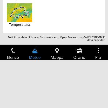
Temperatura
Dati © by
MeteoSvizzera
,
SwissWebcams
,
Open-Meteo.com
,
CAMS ENSEMBLE
data provider
Elenco
Meteo
Mappa
Orario
Più
Accesso
Servizi
Tabella partenze
Tempo libero