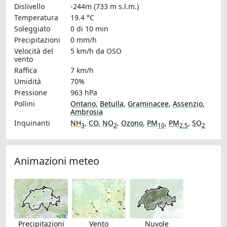
Dislivello
-244m (733 m s.l.m.)
Temperatura
19.4 °C
Soleggiato
0 di 10 min
Precipitazioni
0 mm/h
Velocità del
5 km/h
da OSO
vento
Raffica
7 km/h
Umidità
70%
Pressione
963 hPa
Pollini
Ontano
,
Betulla
,
Graminacee
,
Assenzio
,
Ambrosia
Inquinanti
NH
,
CO
,
NO
,
Ozono
,
PM
,
PM
,
SO
3
2
10
2.5
2
Animazioni meteo
Precipitazioni
Vento
Nuvole