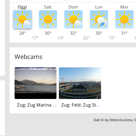
Oggi
Sab
Dom
Lun
Mar
28°
30°
32°
30°
31°
17°
19°
20°
19°
1
Webcams
Zug: Zug Marina (Hafen)
Zug: Feld: Zug Stadt
Dati © by
MeteoSvizzera
,
S