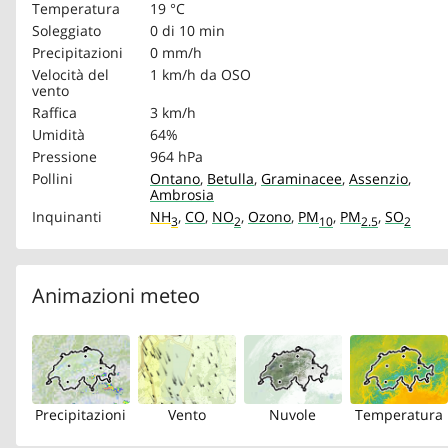
Temperatura
19 °C
Soleggiato
0 di 10 min
Precipitazioni
0 mm/h
Velocità del
1 km/h
da OSO
vento
Raffica
3 km/h
Umidità
64%
Pressione
964 hPa
Pollini
Ontano
,
Betulla
,
Graminacee
,
Assenzio
,
Ambrosia
Inquinanti
NH
,
CO
,
NO
,
Ozono
,
PM
,
PM
,
SO
3
2
10
2.5
2
Animazioni meteo
Precipitazioni
Vento
Nuvole
Temperatura