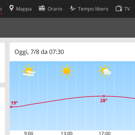
o
Mappa
Orario
Tempo libero
TV
Politica sui cookie
so
Preferenze cookie
 dati
Sviluppatori
Oggi, 7/8 da 07:30