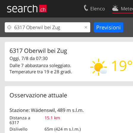
Elenco
Mete
Il vostro profolio
Contatti
Area clienti
Condizioni d’u
Informazioni Legali
Protezione dei
6317 Oberwil bei Zug
Oggi, 7/8 da 07:30
19°
Dalle 7 abbastanza soleggiato.
Temperature tra 19 e 28 gradi.
Osservazione attuale
Stazione: Wädenswil, 489 m s.l.m.
Distanza a
15.1 km
6317
Dislivello
65m (424 m s.l.m.)