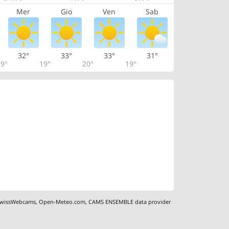
Mer
Gio
Ven
Sab
32°
33°
33°
31°
9°
19°
20°
19°
wissWebcams
,
Open-Meteo.com
,
CAMS ENSEMBLE data provider