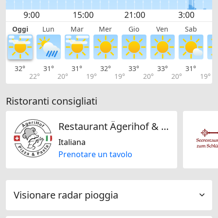
Oggi
Lun
Mar
Mer
Gio
Ven
Sab
D
32°
31°
31°
32°
33°
33°
31°
2
22°
20°
19°
19°
20°
20°
19°
Ristoranti consigliati
Restaurant Ägerihof & Pizzeria
Italiana
Prenotare un tavolo
Visionare radar pioggia