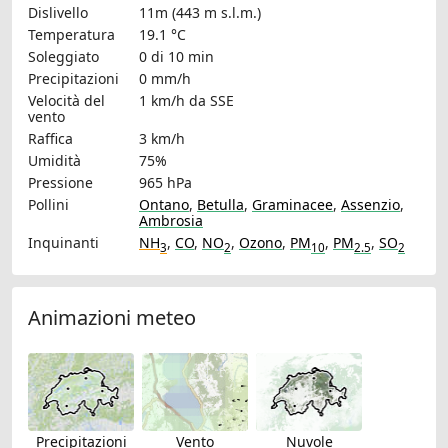
Dislivello
11m (443 m s.l.m.)
Temperatura
19.1 °C
Soleggiato
0 di 10 min
Precipitazioni
0 mm/h
Velocità del
1 km/h
da SSE
vento
Raffica
3 km/h
Umidità
75%
Pressione
965 hPa
Pollini
Ontano
,
Betulla
,
Graminacee
,
Assenzio
,
Ambrosia
Inquinanti
NH
,
CO
,
NO
,
Ozono
,
PM
,
PM
,
SO
3
2
10
2.5
2
Animazioni meteo
Precipitazioni
Vento
Nuvole