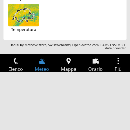
Temperatura
Dati © by
MeteoSvizzera
,
SwissWebcams
,
Open-Meteo.com
,
CAMS ENSEMBLE
data provider
Elenco
Meteo
Mappa
Orario
Più
Accesso
Servizi
Tabella partenze
Tempo libero