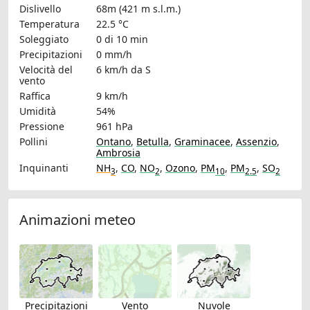
Dislivello
68m (421 m s.l.m.)
Temperatura
22.5 °C
Soleggiato
0 di 10 min
Precipitazioni
0 mm/h
Velocità del
6 km/h
da S
vento
Raffica
9 km/h
Umidità
54%
Pressione
961 hPa
Pollini
Ontano
,
Betulla
,
Graminacee
,
Assenzio
,
Ambrosia
Inquinanti
NH
,
CO
,
NO
,
Ozono
,
PM
,
PM
,
SO
3
2
10
2.5
2
Animazioni meteo
Precipitazioni
Vento
Nuvole