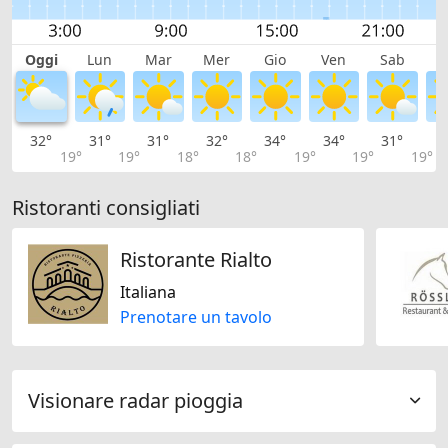
Oggi
Lun
Mar
Mer
Gio
Ven
Sab
D
32°
31°
31°
32°
34°
34°
31°
3
19°
19°
18°
18°
19°
19°
19°
Ristoranti consigliati
Ristorante Rialto
Italiana
Prenotare un tavolo
Visionare radar pioggia