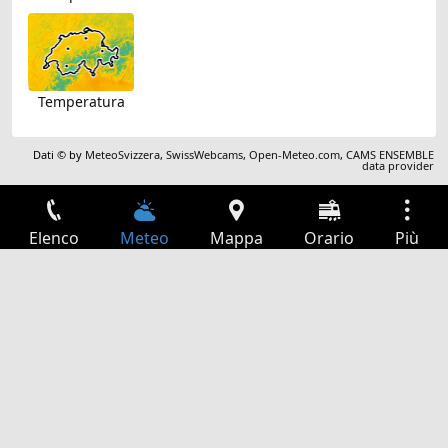
Temperatura
Dati © by
MeteoSvizzera
,
SwissWebcams
,
Open-Meteo.com
,
CAMS ENSEMBLE
data provider
Elenco
Meteo
Mappa
Orario
Più
Accesso
Servizi
Tabella partenze
Tempo libero