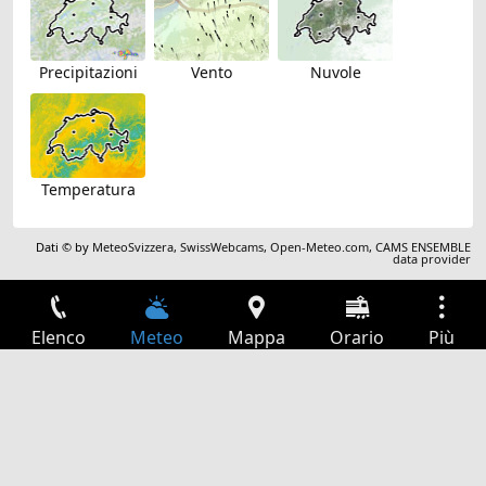
Precipitazioni
Vento
Nuvole
Temperatura
Dati © by
MeteoSvizzera
,
SwissWebcams
,
Open-Meteo.com
,
CAMS ENSEMBLE
data provider
Elenco
Meteo
Mappa
Orario
Più
Accesso
Servizi