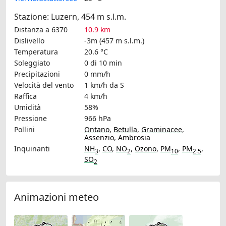
Stazione: Luzern, 454 m s.l.m.
Distanza a 6370
10.9 km
Dislivello
-3m (457 m s.l.m.)
Temperatura
20.6 °C
Soleggiato
0 di 10 min
Precipitazioni
0 mm/h
Velocità del vento
1 km/h
da S
Raffica
4 km/h
Umidità
58%
Pressione
966 hPa
Pollini
Ontano
,
Betulla
,
Graminacee
,
Assenzio
,
Ambrosia
Inquinanti
NH
,
CO
,
NO
,
Ozono
,
PM
,
PM
,
3
2
10
2.5
SO
2
Animazioni meteo