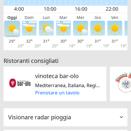
Oggi
Dom
Lun
Mar
Mer
Gio
Ven
S
29°
32°
31°
30°
30°
31°
31°
3
20°
20°
20°
18°
19°
19°
19°
Ristoranti consigliati
vinoteca bar-olo
Mediterranea, Italiana, Regionale, Svizzera
Prenotare un tavolo
Visionare radar pioggia